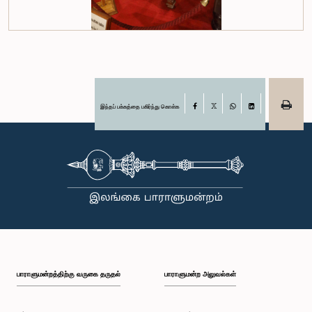
இந்தப் பக்கத்தை பகிர்ந்து கொள்க
Facebook
X
WhatsApp
LinkedIn
பாராளுமன்றத்திற்கு வருகை தருதல்
பாராளுமன்ற அலுவல்கள்