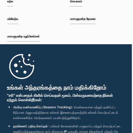
கற்க
செயலகம்
பங்கேற்க
பாராளுமன்ற நேரலை
பாராளுமன்ற உறுப்பினர்கள்
முதற்பக்கம்
பாராளுமன்ற கையடக்க செயலி
உங்கள் அந்தரங்கத்தை நாம் மதிக்கிறோம்
"சரி" என்பதைக் கிளிக் செய்வதன் மூலம், பின்வருவனவற்றை நீங்கள்
ஏற்றுக் கொள்கிறீர்கள்:
அமர்வு கண்காணிப்பு (Session Tracking):
மென்மையான மற்றும் தனிப்பட்ட
ரீதியான அனுபவத்திற்காக எங்கள் இணையத்தளத்தில் உங்கள் செயற்பாட்டைக்
எம்மை பின்தொடர்க :
கண்காணிக்க அமர்வுகளைப் பயன்படுத்துகிறோம்.
தரவினைப் பதிவு செய்தல் :
எங்கள் சேவைகளின் பாதுகாப்பு மற்றும் செயற்பாட்டை
விருதுகள்
உறுதிப்படுத்துவதற்காக நாம் உங்களது IP முகவரி, சாதன விவரங்கள் மற்றும் பிற