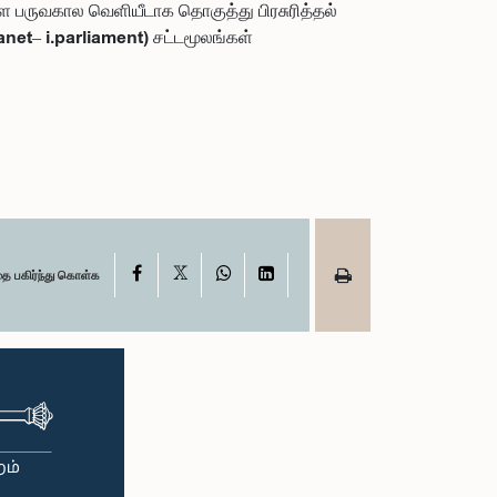
களை பருவகால வெளியீடாக தொகுத்து பிரசுரித்தல்
et– i.parliament) சட்டமூலங்கள்
X
Facebook
WhatsApp
LinkedIn
தை பகிர்ந்து கொள்க