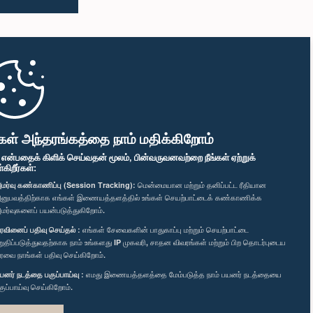
கள் அந்தரங்கத்தை நாம் மதிக்கிறோம்
" என்பதைக் கிளிக் செய்வதன் மூலம், பின்வருவனவற்றை நீங்கள் ஏற்றுக்
ிறீர்கள்:
மர்வு கண்காணிப்பு (Session Tracking):
மென்மையான மற்றும் தனிப்பட்ட ரீதியான
னுபவத்திற்காக எங்கள் இணையத்தளத்தில் உங்கள் செயற்பாட்டைக் கண்காணிக்க
மர்வுகளைப் பயன்படுத்துகிறோம்.
ரவினைப் பதிவு செய்தல் :
எங்கள் சேவைகளின் பாதுகாப்பு மற்றும் செயற்பாட்டை
றுதிப்படுத்துவதற்காக நாம் உங்களது IP முகவரி, சாதன விவரங்கள் மற்றும் பிற தொடர்புடைய
ரவை நாங்கள் பதிவு செய்கிறோம்.
யனர் நடத்தை பகுப்பாய்வு :
எமது இணையத்தளத்தை மேம்படுத்த நாம் பயனர் நடத்தையை
குப்பாய்வு செய்கிறோம்.