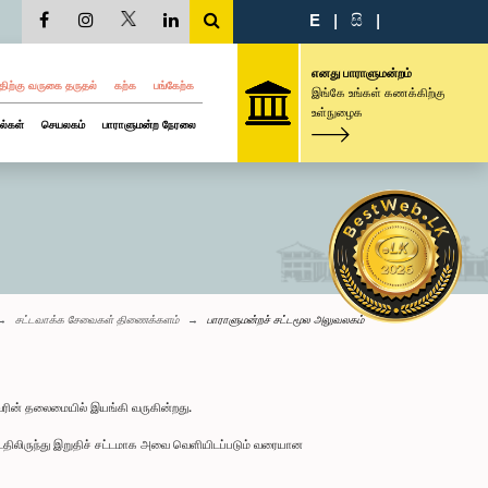
E
|
සි
|
எனது பாராளுமன்றம்
திற்கு வருகை தருதல்
கற்க
பங்கேற்க
இங்கே உங்கள் கணக்கிற்கு
உள்நுழைக
ல்கள்
செயலகம்
பாராளுமன்ற நேரலை
சட்டவாக்க சேவைகள் திணைக்களம்
பாராளுமன்றச் சட்டமூல அலுவலகம்
வரின் தலைமையில் இயங்கி வருகின்றது.
ட்டதிலிருந்து இறுதிச் சட்டமாக அவை வெளியிடப்படும் வரையான