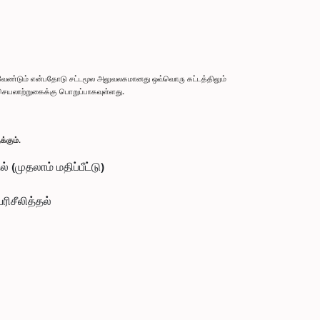
லவேண்டும் என்பதோடு சட்டமூல அலுவலகமானது ஒவ்வொரு கட்டத்திலும்
ெயலாற்றுகைக்கு பொறுப்பாகவுள்ளது.
்கும்.
 (முதலாம் மதிப்பீட்டு)
ரிசீலித்தல்