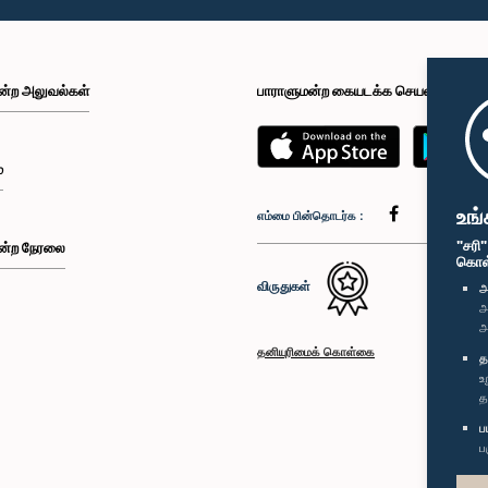
ன்ற அலுவல்கள்
பாராளுமன்ற கையடக்க செயலி
்
உங்
எம்மை பின்தொடர்க :
"சரி
ன்ற நேரலை
கொள்க
விருதுகள்
அ
அ
அ
தனியுரிமைக் கொள்கை
த
உ
த
ப
ப