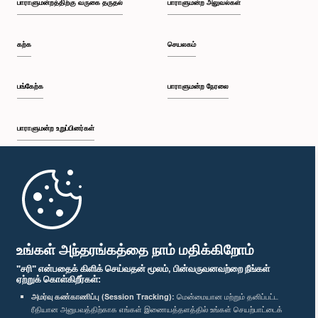
பாராளுமன்றத்திற்கு வருகை தருதல்
பாராளுமன்ற அலுவல்கள்
கற்க
செயலகம்
பங்கேற்க
பாராளுமன்ற நேரலை
பாராளுமன்ற உறுப்பினர்கள்
முதற்பக்கம்
பாராளுமன்ற கையடக்க செயலி
உங்கள் அந்தரங்கத்தை நாம் மதிக்கிறோம்
"சரி" என்பதைக் கிளிக் செய்வதன் மூலம், பின்வருவனவற்றை நீங்கள்
ஏற்றுக் கொள்கிறீர்கள்:
அமர்வு கண்காணிப்பு (Session Tracking):
மென்மையான மற்றும் தனிப்பட்ட
ரீதியான அனுபவத்திற்காக எங்கள் இணையத்தளத்தில் உங்கள் செயற்பாட்டைக்
எம்மை பின்தொடர்க :