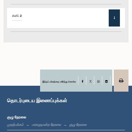
கிளிப் 2
இந்தப் பக்கத்தை பகிர்ந்து கொள்க
Facebook
X
WhatsApp
LinkedIn
தொடர்புடைய இணைப்புக்கள்
குழு நேரலை
முதற்பக்கம்
பாராளுமன்ற நேரலை
குழு நேரலை