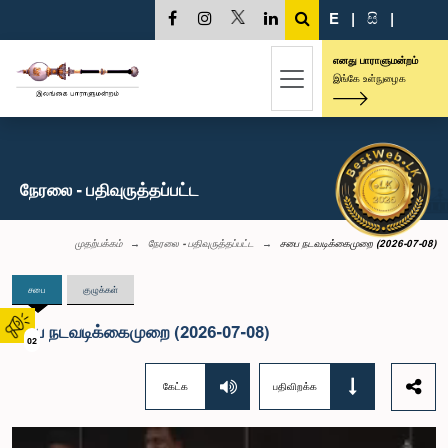
E
|
සි
|
எனது பாராளுமன்றம்
இங்கே உள்நுழைக
நேரலை - பதிவுருத்தப்பட்ட
முதற்பக்கம்
நேரலை - பதிவுருத்தப்பட்ட
சபை நடவடிக்கைமுறை (2026-07-08)
சபை
குழுக்கள்
சபை நடவடிக்கைமுறை (2026-07-08)
02
கேட்க
பதிவிறக்க