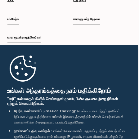
கற்க
செயலகம்
பி.ப. 2:43 - பி.ப. 2:47
பங்கேற்க
பாராளுமன்ற நேரலை
பாராளுமன்ற உறுப்பினர்கள்
பி.ப. 2:47 - பி.ப. 2:54
முதற்பக்கம்
பி.ப. 2:54 - பி.ப. 3:04
பாராளுமன்ற கையடக்க செயலி
உங்கள் அந்தரங்கத்தை நாம் மதிக்கிறோம்
"சரி" என்பதைக் கிளிக் செய்வதன் மூலம், பின்வருவனவற்றை நீங்கள்
ஏற்றுக் கொள்கிறீர்கள்:
பி.ப. 3:04 - பி.ப. 3:12
அமர்வு கண்காணிப்பு (Session Tracking):
மென்மையான மற்றும் தனிப்பட்ட
ரீதியான அனுபவத்திற்காக எங்கள் இணையத்தளத்தில் உங்கள் செயற்பாட்டைக்
எம்மை பின்தொடர்க :
கண்காணிக்க அமர்வுகளைப் பயன்படுத்துகிறோம்.
தரவினைப் பதிவு செய்தல் :
எங்கள் சேவைகளின் பாதுகாப்பு மற்றும் செயற்பாட்டை
பி.ப. 3:12 - பி.ப. 3:22
விருதுகள்
உறுதிப்படுத்துவதற்காக நாம் உங்களது IP முகவரி, சாதன விவரங்கள் மற்றும் பிற