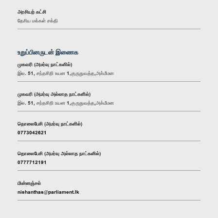
அரசியற் கட்சி
தேசிய மக்கள் சக்தி
உறுப்பினருடன் இணைக
முகவரி (அமர்வு நாட்களில்)
இல. 51, சந்தசிறி உயன 1,குருதுவத்த,அக்மீமன
முகவரி (அமர்வு அல்லாத நாட்களில்)
இல. 51, சந்தசிறி உயன 1,குருதுவத்த,அக்மீமன
தொலைபேசி (அமர்வு நாட்களில்)
0773042621
தொலைபேசி (அமர்வு அல்லாத நாட்களில்)
0777712191
மின்னஞ்சல்
nishanthas@parliament.lk