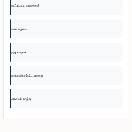
கேட்கப்பட்ட வினாக்கள்
சபை வருகை
குழு வருகை
வாக்களிக்கப்பட்ட வரலாறு
அரசியல் வாழ்வு