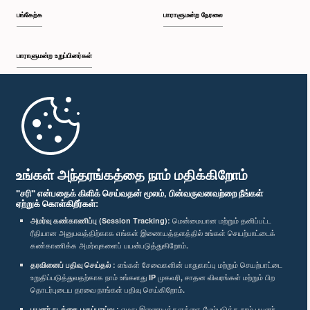
பங்கேற்க
பாராளுமன்ற நேரலை
பாராளுமன்ற உறுப்பினர்கள்
முதற்பக்கம்
பாராளுமன்ற கையடக்க செயலி
உங்கள் அந்தரங்கத்தை நாம் மதிக்கிறோம்
"சரி" என்பதைக் கிளிக் செய்வதன் மூலம், பின்வருவனவற்றை நீங்கள்
ஏற்றுக் கொள்கிறீர்கள்:
அமர்வு கண்காணிப்பு (Session Tracking):
மென்மையான மற்றும் தனிப்பட்ட
ரீதியான அனுபவத்திற்காக எங்கள் இணையத்தளத்தில் உங்கள் செயற்பாட்டைக்
எம்மை பின்தொடர்க :
கண்காணிக்க அமர்வுகளைப் பயன்படுத்துகிறோம்.
தரவினைப் பதிவு செய்தல் :
எங்கள் சேவைகளின் பாதுகாப்பு மற்றும் செயற்பாட்டை
விருதுகள்
உறுதிப்படுத்துவதற்காக நாம் உங்களது IP முகவரி, சாதன விவரங்கள் மற்றும் பிற
தொடர்புடைய தரவை நாங்கள் பதிவு செய்கிறோம்.
பயனர் நடத்தை பகுப்பாய்வு :
எமது இணையத்தளத்தை மேம்படுத்த நாம் பயனர்