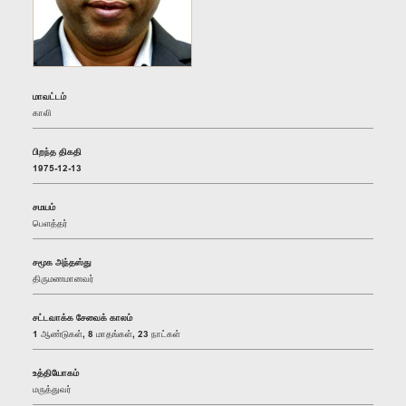
மாவட்டம்
காலி
பிறந்த திகதி
1975-12-13
சமயம்
பௌத்தர்
சமூக அந்தஸ்து
திருமணமானவர்
சட்டவாக்க சேவைக் காலம்
1 ஆண்டுகள், 8 மாதங்கள், 23 நாட்கள்
உத்தியோகம்
மருத்துவர்