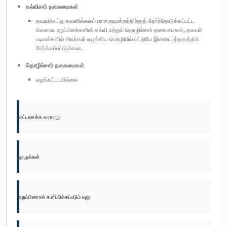
கல்விசார் தகைமைகள்
தயவுசெய்து கவனிக்கவும் பாராளுமன்றத்திற்குத் தேர்ந்தெடுக்கப்பட்ட
கௌரவ உறுப்பினர்களின் கல்வி மற்றும் தொழில்சார் தகைமைகள், தகவல்
படிவங்களில் அவர்கள் வழங்கிய மொழியில் மட்டுமே இணையத்தளத்தில்
சேர்க்கப்பட்டுள்ளன.
தொழில்சார் தகைமைகள்
வழங்கப்படவில்லை
சட்டவாக்க வரலாறு
குழுக்கள்
உறுப்பினரால் சமர்ப்பிக்கப்படும் மனு