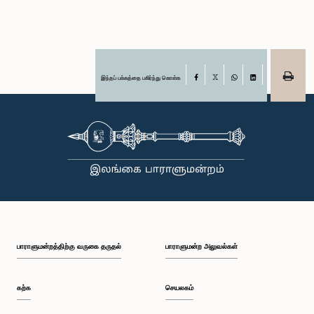
இந்தப் பக்கத்தை பகிர்ந்து கொள்க
Facebook
X
WhatsApp
LinkedIn
பாராளுமன்றத்திற்கு வருகை தருதல்
பாராளுமன்ற அலுவல்கள்
கற்க
செயலகம்