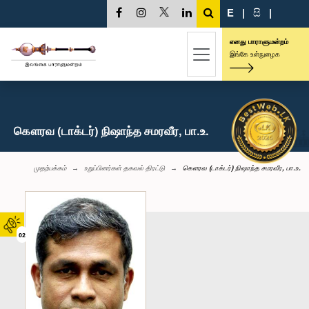
E
|
සි
|
எனது பாராளுமன்றம்
இங்கே உள்நுழைக
கௌரவ (டாக்டர்) நிஷாந்த சமரவீர, பா.உ.
முதற்பக்கம்
உறுப்பினர்கள் தகவல் திரட்டு
கௌரவ (டாக்டர்) நிஷாந்த சமரவீர, பா.உ.
02