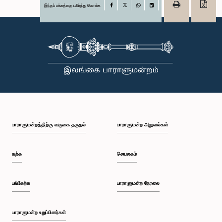
இந்தப் பக்கத்தை பகிர்ந்து கொள்க
Facebook
X
WhatsApp
LinkedIn
பாராளுமன்றத்திற்கு வருகை தருதல்
பாராளுமன்ற அலுவல்கள்
கற்க
செயலகம்
பங்கேற்க
பாராளுமன்ற நேரலை
பாராளுமன்ற உறுப்பினர்கள்