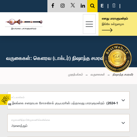
E
|
සි
|
எனது பாராளுமன்றம்
இங்கே உள்நுழைக
வருகைகள்: கௌரவ (டாக்டர்) நிஷாந்த சமரவீர, பா.உ.
முதற்பக்கம்
வருகைகள்
நிஷாந்த சமரவீர
சட்டவாக்கம்
02
சமூகமளித்தார்/சமூகமளிக்கவில்லை