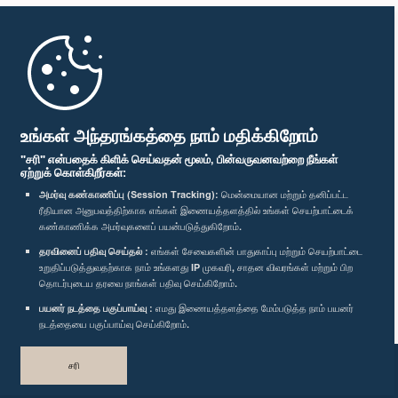
முதற்பக்கம்
பாராளுமன்ற கையடக்க செயலி
உங்கள் அந்தரங்கத்தை நாம் மதிக்கிறோம்
"சரி" என்பதைக் கிளிக் செய்வதன் மூலம், பின்வருவனவற்றை நீங்கள்
ஏற்றுக் கொள்கிறீர்கள்:
அமர்வு கண்காணிப்பு (Session Tracking):
மென்மையான மற்றும் தனிப்பட்ட
ரீதியான அனுபவத்திற்காக எங்கள் இணையத்தளத்தில் உங்கள் செயற்பாட்டைக்
எம்மை பின்தொடர்க :
கண்காணிக்க அமர்வுகளைப் பயன்படுத்துகிறோம்.
தரவினைப் பதிவு செய்தல் :
எங்கள் சேவைகளின் பாதுகாப்பு மற்றும் செயற்பாட்டை
விருதுகள்
உறுதிப்படுத்துவதற்காக நாம் உங்களது IP முகவரி, சாதன விவரங்கள் மற்றும் பிற
தொடர்புடைய தரவை நாங்கள் பதிவு செய்கிறோம்.
பயனர் நடத்தை பகுப்பாய்வு :
எமது இணையத்தளத்தை மேம்படுத்த நாம் பயனர்
தனியுரிமைக் கொள்கை
நடத்தையை பகுப்பாய்வு செய்கிறோம்.
பதிப்புரிமை © இலங்கை பாராளுமன்றம்.
சரி
முழுப்பதிப்புரிமையுடையது.
வடிவமைத்து உருவாக்கியது
TekGeeks