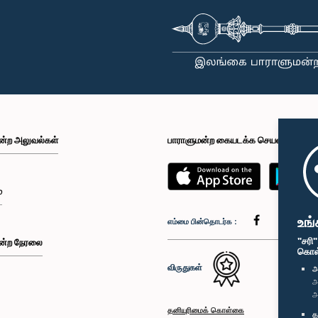
ன்ற அலுவல்கள்
பாராளுமன்ற கையடக்க செயலி
்
உங்
எம்மை பின்தொடர்க :
"சரி
ன்ற நேரலை
கொள்க
விருதுகள்
அ
அ
அ
தனியுரிமைக் கொள்கை
த