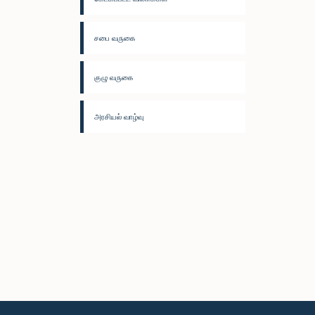
சபை வருகை
குழு வருகை
அரசியல் வாழ்வு