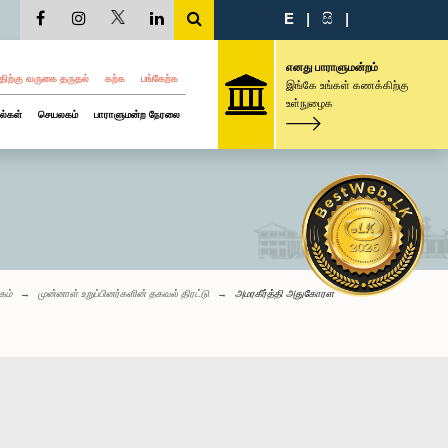
E
|
සි
|
எனது பாராளுமன்றம்
திற்கு வருகை தருதல்
கற்க
பங்கேற்க
இங்கே உங்கள் கணக்கிற்கு
உள்நுழைக
ல்கள்
செயலகம்
பாராளுமன்ற நேரலை
கம்
முன்னாள் உறுப்பினர்களின் தகவல் திரட்டு
அமரகீர்த்தி அதுகோரள