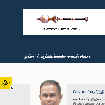
முன்னாள் உறுப்பினர்களின் தகவல் திரட்டு
02
கௌரவ அமரகீர்த்தி
கடைசியாக தேர்ந்தெடுக்கப்பட
ஸ்ரீ லங்கா பொதுஜன பெரமு