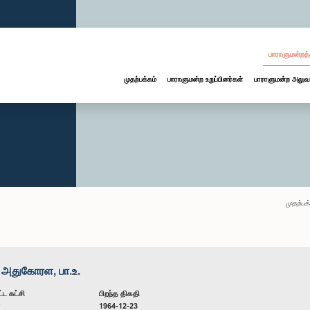
பாராளுமன்றத்
முதற்பக்கம்
பாராளுமன்ற உறுப்பினர்கள்
பாராளுமன்ற அலுவ
முதற்பக்
 அதுகோரள, பா.உ.
்ட கட்சி
பிறந்த திகதி
ன
1964-12-23