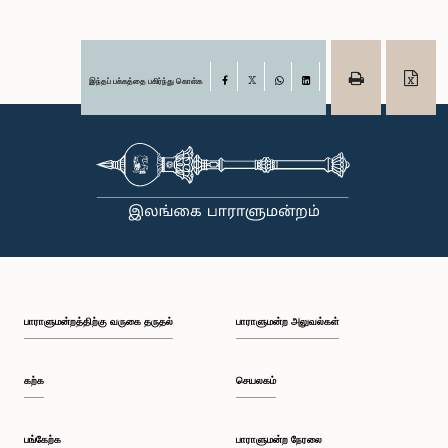
இந்தப் பக்கத்தை பகிர்ந்து கொள்க
Facebook
X
WhatsApp
LinkedIn
பாராளுமன்றத்திற்கு வருகை தருதல்
பாராளுமன்ற அலுவல்கள்
கற்க
செயலகம்
பங்கேற்க
பாராளுமன்ற நேரலை