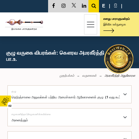
E
|
සි
|
எனது பாராளுமன்றம்
இங்கே உள்நுழைக
குழு வருகை விபரங்கள்: கௌரவ அமரகீர்த்தி அதுகோரள,
பா.உ.
முதற்பக்கம்
வருகைகள்
அமரகீர்த்தி அதுகோரள
குழு
02
சமூகமளித்தார்/சமூகமளிக்கவில்லை