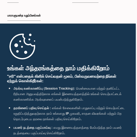
பாராளுமன்ற உறுப்பினர்கள்
முதற்பக்கம்
பாராளுமன்ற கையடக்க செயலி
உங்கள் அந்தரங்கத்தை நாம் மதிக்கிறோம்
"சரி" என்பதைக் கிளிக் செய்வதன் மூலம், பின்வருவனவற்றை நீங்கள்
ஏற்றுக் கொள்கிறீர்கள்:
அமர்வு கண்காணிப்பு (Session Tracking):
மென்மையான மற்றும் தனிப்பட்ட
ரீதியான அனுபவத்திற்காக எங்கள் இணையத்தளத்தில் உங்கள் செயற்பாட்டைக்
எம்மை பின்தொடர்க :
கண்காணிக்க அமர்வுகளைப் பயன்படுத்துகிறோம்.
தரவினைப் பதிவு செய்தல் :
எங்கள் சேவைகளின் பாதுகாப்பு மற்றும் செயற்பாட்டை
விருதுகள்
உறுதிப்படுத்துவதற்காக நாம் உங்களது IP முகவரி, சாதன விவரங்கள் மற்றும் பிற
தொடர்புடைய தரவை நாங்கள் பதிவு செய்கிறோம்.
பயனர் நடத்தை பகுப்பாய்வு :
எமது இணையத்தளத்தை மேம்படுத்த நாம் பயனர்
தனியுரிமைக் கொள்கை
நடத்தையை பகுப்பாய்வு செய்கிறோம்.