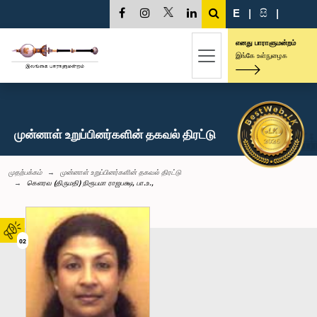
E
|
සි
|
எனது பாராளுமன்றம்
இங்கே உள்நுழைக
முன்னாள் உறுப்பினர்களின் தகவல் திரட்டு
முதற்பக்கம்
முன்னாள் உறுப்பினர்களின் தகவல் திரட்டு
கௌரவ (திருமதி) நிரூபமா ராஜபக்ஷ, பா.உ.,
02