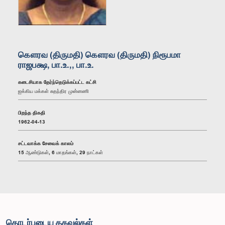
கௌரவ (திருமதி) கௌரவ (திருமதி) நிரூபமா
ராஜபக்ஷ, பா.உ.,, பா.உ.
கடைசியாக தேர்ந்தெடுக்கப்பட்ட கட்சி
ஐக்கிய மக்கள் சுதந்திர முன்னணி
பிறந்த திகதி
1962-04-13
சட்டவாக்க சேவைக் காலம்
15 ஆண்டுகள், 6 மாதங்கள், 29 நாட்கள்
தொடர்புடைய தகவல்கள்