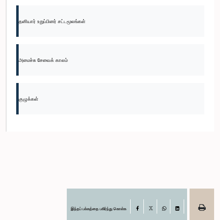
தனியார் உறுப்பினர் சட்டமூலங்கள்
அமைச்சு சேவைக் காலம்
குழுக்கள்
இந்தப் பக்கத்தை பகிர்ந்து கொள்க
Facebook
X
WhatsApp
LinkedIn