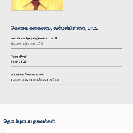
கௌரவ கனகசபை, தன்மன்பிள்ளை, பா.உ.
கடைசியாக தேர்ந்தெடுக்கப்பட்ட கட்சி
இலங்கை தமிழ் அரசு கட்சி
பிறந்த திகதி
1939-03-20
சட்டவாக்க சேவைக் காலம்
5 ஆண்டுகள், 11 மாதங்கள், 6 நாட்கள்
தொடர்புடைய தகவல்கள்