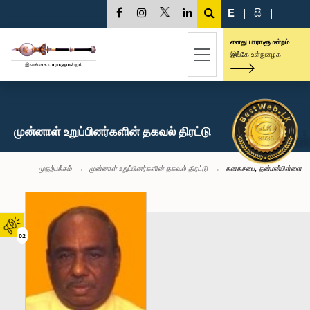
E
|
සි
|
எனது பாராளுமன்றம்
இங்கே உள்நுழைக
முன்னாள் உறுப்பினர்களின் தகவல் திரட்டு
முதற்பக்கம்
முன்னாள் உறுப்பினர்களின் தகவல் திரட்டு
கனகசபை, தன்மன்பிள்ளை
02