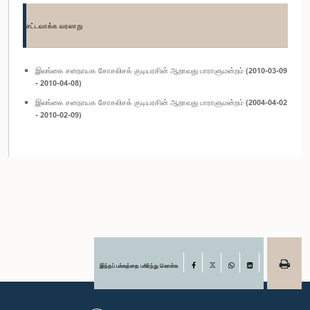
சட்டவாக்க வரலாறு
இலங்கை சனநாயக சோசலிசக் குடியரசின் ஆறாவது பாராளுமன்றம் (2010-03-09
- 2010-04-08)
இலங்கை சனநாயக சோசலிசக் குடியரசின் ஆறாவது பாராளுமன்றம் (2004-04-02
- 2010-02-09)
இந்தப் பக்கத்தை பகிர்ந்து கொள்க
Facebook
X
WhatsApp
LinkedIn