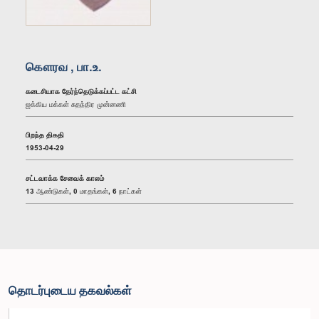
கௌரவ , பா.உ.
கடைசியாக தேர்ந்தெடுக்கப்பட்ட கட்சி
ஐக்கிய மக்கள் சுதந்திர முன்னணி
பிறந்த திகதி
1953-04-29
சட்டவாக்க சேவைக் காலம்
13 ஆண்டுகள், 0 மாதங்கள், 6 நாட்கள்
தொடர்புடைய தகவல்கள்