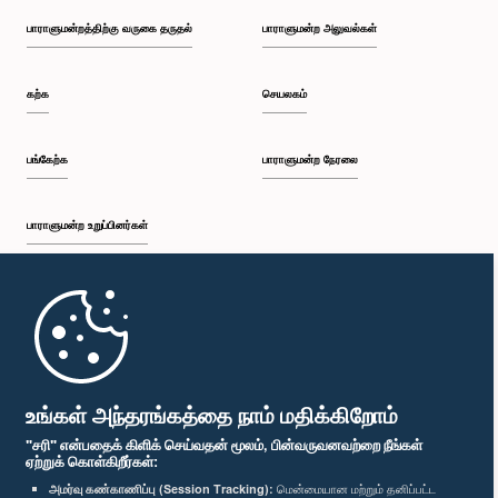
பாராளுமன்றத்திற்கு வருகை தருதல்
பாராளுமன்ற அலுவல்கள்
கற்க
செயலகம்
பங்கேற்க
பாராளுமன்ற நேரலை
பாராளுமன்ற உறுப்பினர்கள்
முதற்பக்கம்
பாராளுமன்ற கையடக்க செயலி
உங்கள் அந்தரங்கத்தை நாம் மதிக்கிறோம்
"சரி" என்பதைக் கிளிக் செய்வதன் மூலம், பின்வருவனவற்றை நீங்கள்
ஏற்றுக் கொள்கிறீர்கள்:
அமர்வு கண்காணிப்பு (Session Tracking):
மென்மையான மற்றும் தனிப்பட்ட