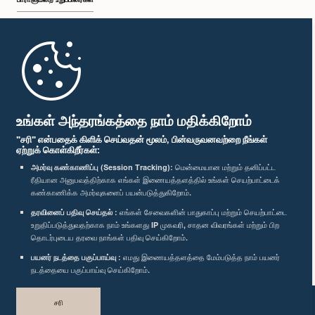
முதற்பக்கம்
பாராளுமன்ற கையடக்க செயலி
உங்கள் அந்தரங்கத்தை நாம் மதிக்கிறோம்
"சரி" என்பதைக் கிளிக் செய்வதன் மூலம், பின்வருவனவற்றை நீங்கள்
ஏற்றுக் கொள்கிறீர்கள்:
அமர்வு கண்காணிப்பு (Session Tracking):
மென்மையான மற்றும் தனிப்பட்ட
ரீதியான அனுபவத்திற்காக எங்கள் இணையத்தளத்தில் உங்கள் செயற்பாட்டைக்
எம்மை பின்தொடர்க :
கண்காணிக்க அமர்வுகளைப் பயன்படுத்துகிறோம்.
தரவினைப் பதிவு செய்தல் :
எங்கள் சேவைகளின் பாதுகாப்பு மற்றும் செயற்பாட்டை
விருதுகள்
உறுதிப்படுத்துவதற்காக நாம் உங்களது IP முகவரி, சாதன விவரங்கள் மற்றும் பிற
தொடர்புடைய தரவை நாங்கள் பதிவு செய்கிறோம்.
பயனர் நடத்தை பகுப்பாய்வு :
எமது இணையத்தளத்தை மேம்படுத்த நாம் பயனர்
தனியுரிமைக் கொள்கை
நடத்தையை பகுப்பாய்வு செய்கிறோம்.
பதிப்புரிமை © இலங்கை பாராளுமன்றம்.
சரி
முழுப்பதிப்புரிமையுடையது.