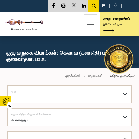
E
|
සි
|
எனது பாராளுமன்றம்
இங்கே உள்நுழைக
குழு வருகை விபரங்கள்: கௌரவ (கலாநிதி) பந்துல
குணவர்தன, பா.உ.
முதற்பக்கம்
வருகைகள்
பந்துல குணவர்தன
குழு
02
சமூகமளித்தார்/சமூகமளிக்கவில்லை