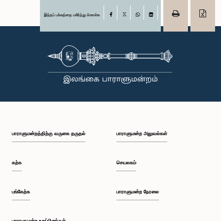
இந்தப் பக்கத்தை பகிர்ந்து கொள்க
Facebook
X
WhatsApp
LinkedIn
பாராளுமன்றத்திற்கு வருகை தருதல்
பாராளுமன்ற அலுவல்கள்
கற்க
செயலகம்
பங்கேற்க
பாராளுமன்ற நேரலை
பாராளுமன்ற உறுப்பினர்கள்