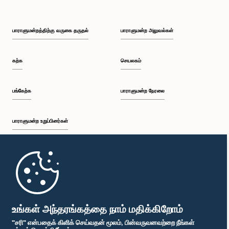
பாராளுமன்றத்திற்கு வருகை தருதல்
பாராளுமன்ற அலுவல்கள்
கற்க
செயலகம்
பங்கேற்க
பாராளுமன்ற நேரலை
பாராளுமன்ற உறுப்பினர்கள்
முதற்பக்கம்
பாராளுமன்ற கையடக்க செயலி
உங்கள் அந்தரங்கத்தை நாம் மதிக்கிறோம்
"சரி" என்பதைக் கிளிக் செய்வதன் மூலம், பின்வருவனவற்றை நீங்கள்