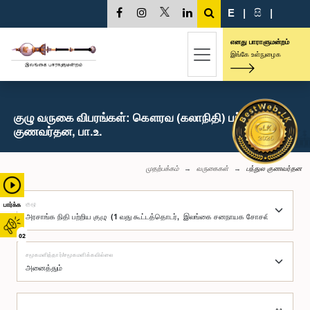
E
|
සි
|
எனது பாராளுமன்றம்
இங்கே உள்நுழைக
குழு வருகை விபரங்கள்: கௌரவ (கலாநிதி) பந்துல
குணவர்தன, பா.உ.
முதற்பக்கம்
வருகைகள்
பந்துல குணவர்தன
குழு
பார்க்க
02
சமூகமளித்தார்/சமூகமளிக்கவில்லை