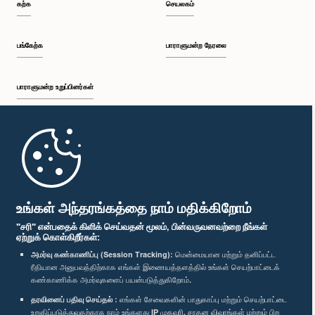
கற்க
செயலகம்
பங்கேற்க
பாராளுமன்ற நேரலை
பாராளுமன்ற உறுப்பினர்கள்
முதற்பக்கம்
பாராளுமன்ற கையடக்க செயலி
உங்கள் அந்தரங்கத்தை நாம் மதிக்கிறோம்
"சரி" என்பதைக் கிளிக் செய்வதன் மூலம், பின்வருவனவற்றை நீங்கள்
ஏற்றுக் கொள்கிறீர்கள்:
அமர்வு கண்காணிப்பு (Session Tracking):
மென்மையான மற்றும் தனிப்பட்ட
ரீதியான அனுபவத்திற்காக எங்கள் இணையத்தளத்தில் உங்கள் செயற்பாட்டைக்
எம்மை பின்தொடர்க :
கண்காணிக்க அமர்வுகளைப் பயன்படுத்துகிறோம்.
தரவினைப் பதிவு செய்தல் :
எங்கள் சேவைகளின் பாதுகாப்பு மற்றும் செயற்பாட்டை
விருதுகள்
உறுதிப்படுத்துவதற்காக நாம் உங்களது IP முகவரி, சாதன விவரங்கள் மற்றும் பிற