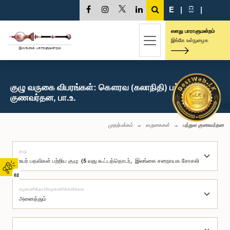
E
|
සි
|
எனது பாராளுமன்றம்
இங்கே உள்நுழைக
குழு வருகை விபரங்கள்: கௌரவ (கலாநிதி) பந்துல
குணவர்தன, பா.உ.
முதற்பக்கம்
வருகைகள்
பந்துல குணவர்தன
குழு
02
சமூகமளித்தார்/சமூகமளிக்கவில்லை