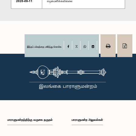
2020-09-11
சமூகமளிக்கவில்லை
இந்தப் பக்கத்தை பகிர்ந்து கொள்க
Facebook
X
WhatsApp
LinkedIn
பாராளுமன்றத்திற்கு வருகை தருதல்
பாராளுமன்ற அலுவல்கள்