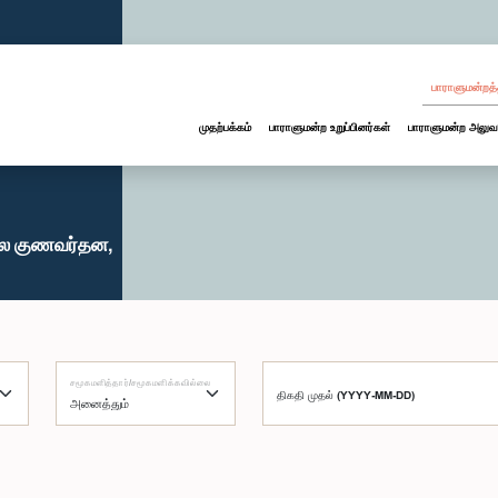
பாராளுமன்றத்
முதற்பக்கம்
பாராளுமன்ற உறுப்பினர்கள்
பாராளுமன்ற அலுவ
துல குணவர்தன,
சமூகமளித்தார்/சமூகமளிக்கவில்லை
திகதி முதல் (YYYY-MM-DD)