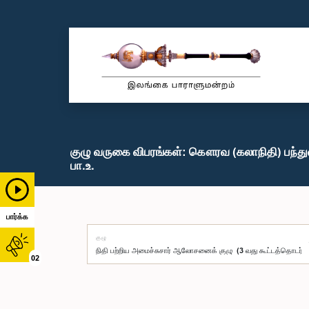
குழு வருகை விபரங்கள்: கௌரவ (கலாநிதி) பந்
பா.உ.
பார்க்க
குழு
02