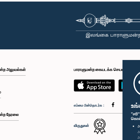
ன்ற அலுவல்கள்
பாராளுமன்ற கையடக்க செயலி
்
உங்
எம்மை பின்தொடர்க :
"சரி
ன்ற நேரலை
கொள்க
விருதுகள்
அ
அ
அ