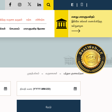
E
|
සි
|
எனது பாராளுமன்றம்
திற்கு வருகை தருதல்
கற்க
பங்கேற்க
இங்கே உங்கள் கணக்கிற்கு
உள்நுழைக
ல்கள்
செயலகம்
பாராளுமன்ற நேரலை
முதற்பக்கம்
வருகைகள்
பந்துல குணவர்தன
திகதி வரை (YYYY-MM-DD)
தேடு