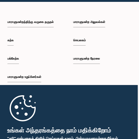
பாராளுமன்றத்திற்கு வருகை தருதல்
பாராளுமன்ற அலுவல்கள்
கற்க
செயலகம்
பங்கேற்க
பாராளுமன்ற நேரலை
பாராளுமன்ற உறுப்பினர்கள்
முதற்பக்கம்
பாராளுமன்ற கையடக்க செயலி
உங்கள் அந்தரங்கத்தை நாம் மதிக்கிறோம்
"சரி" என்பதைக் கிளிக் செய்வதன் மூலம், பின்வருவனவற்றை நீங்கள்