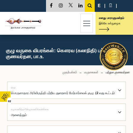
E
|
සි
|
எனது பாராளுமன்றம்
இங்கே உள்நுழைக
குழு வருகை விபரங்கள்: கௌரவ (கலாநிதி) பந்துல
குணவர்தன, பா.உ.
முதற்பக்கம்
வருகைகள்
பந்துல குணவர்தன
குழு
02
சமூகமளித்தார்/சமூகமளிக்கவில்லை