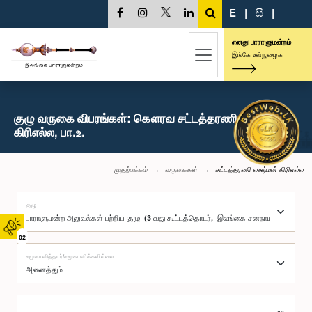
E
|
සි
|
எனது பாராளுமன்றம்
இங்கே உள்நுழைக
குழு வருகை விபரங்கள்: கௌரவ சட்டத்தரணி லக்ஷ்மன்
கிரிஎல்ல, பா.உ.
முதற்பக்கம்
வருகைகள்
சட்டத்தரணி லக்ஷ்மன் கிரிஎல்ல
குழு
02
சமூகமளித்தார்/சமூகமளிக்கவில்லை