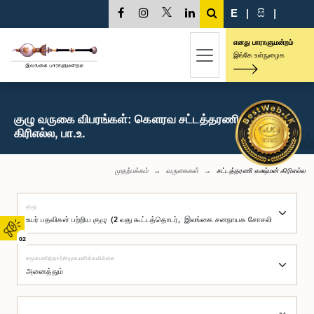
E
|
සි
|
எனது பாராளுமன்றம்
இங்கே உள்நுழைக
குழு வருகை விபரங்கள்: கௌரவ சட்டத்தரணி லக்ஷ்மன்
கிரிஎல்ல, பா.உ.
முதற்பக்கம்
வருகைகள்
சட்டத்தரணி லக்ஷ்மன் கிரிஎல்ல
குழு
02
சமூகமளித்தார்/சமூகமளிக்கவில்லை