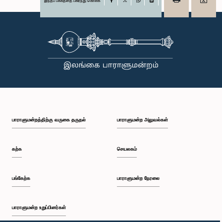
இந்தப் பக்கத்தை பகிர்ந்து கொள்க
Facebook
X
WhatsApp
LinkedIn
பாராளுமன்றத்திற்கு வருகை தருதல்
பாராளுமன்ற அலுவல்கள்
கற்க
செயலகம்
பங்கேற்க
பாராளுமன்ற நேரலை
பாராளுமன்ற உறுப்பினர்கள்