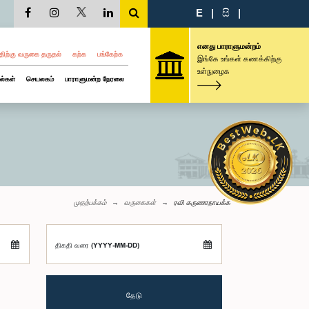
E
|
සි
|
எனது பாராளுமன்றம்
திற்கு வருகை தருதல்
கற்க
பங்கேற்க
இங்கே உங்கள் கணக்கிற்கு
உள்நுழைக
ல்கள்
செயலகம்
பாராளுமன்ற நேரலை
முதற்பக்கம்
வருகைகள்
ரவி கருணாநாயக்க
திகதி வரை (YYYY-MM-DD)
தேடு