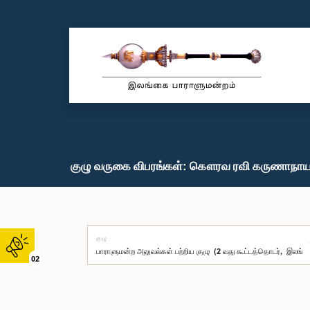
குழு வருகை விபரங்கள்: கௌரவ ரவி கருணாநாயக
குழு
02