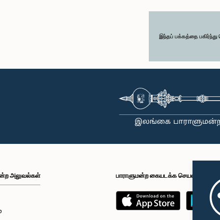
இந்தப் பக்கத்தை பகிர்ந்த
ன்ற அலுவல்கள்
பாராளுமன்ற கையடக்க செயலி
்