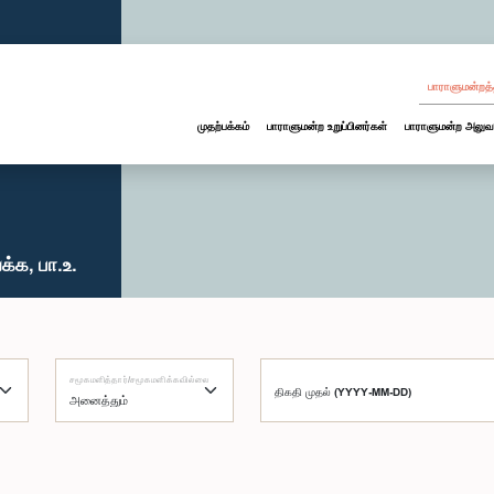
பாராளுமன்றத்
முதற்பக்கம்
பாராளுமன்ற உறுப்பினர்கள்
பாராளுமன்ற அலுவ
்க, பா.உ.
சமூகமளித்தார்/சமூகமளிக்கவில்லை
திகதி முதல் (YYYY-MM-DD)