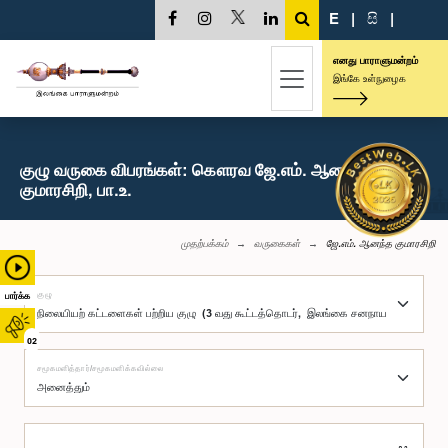
E
|
සි
|
எனது பாராளுமன்றம்
இங்கே உள்நுழைக
குழு வருகை விபரங்கள்: கௌரவ ஜே.எம். ஆனந்த
குமாரசிறி, பா.உ.
முதற்பக்கம்
வருகைகள்
ஜே.எம். ஆனந்த குமாரசிறி
குழு
பார்க்க
02
சமூகமளித்தார்/சமூகமளிக்கவில்லை