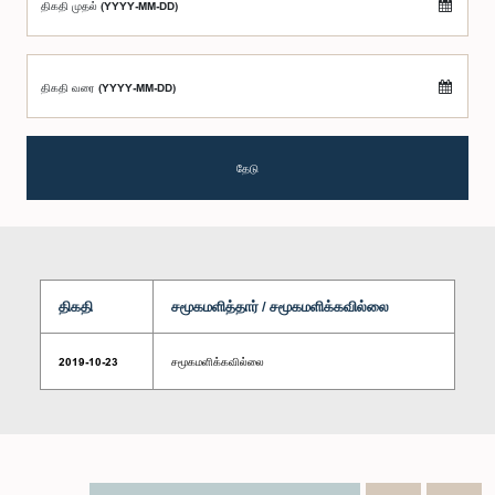
திகதி முதல் (YYYY-MM-DD)
திகதி வரை (YYYY-MM-DD)
தேடு
திகதி
சமூகமளித்தார் / சமூகமளிக்கவில்லை
2019-10-23
சமூகமளிக்கவில்லை