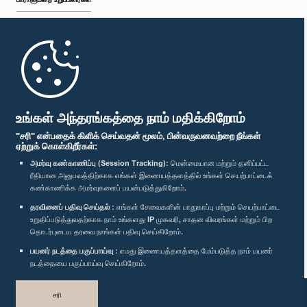
முதற்பக்கம்
பாராளுமன்ற கையடக்க செயலி
உங்கள் அந்தரங்கத்தை நாம் மதிக்கிறோம்
"சரி" என்பதைக் கிளிக் செய்வதன் மூலம், பின்வருவனவற்றை நீங்கள்
ஏற்றுக் கொள்கிறீர்கள்:
அமர்வு கண்காணிப்பு (Session Tracking):
மென்மையான மற்றும் தனிப்பட்ட
ரீதியான அனுபவத்திற்காக எங்கள் இணையத்தளத்தில் உங்கள் செயற்பாட்டைக்
எம்மை பின்தொடர்க :
கண்காணிக்க அமர்வுகளைப் பயன்படுத்துகிறோம்.
தரவினைப் பதிவு செய்தல் :
எங்கள் சேவைகளின் பாதுகாப்பு மற்றும் செயற்பாட்டை
விருதுகள்
உறுதிப்படுத்துவதற்காக நாம் உங்களது IP முகவரி, சாதன விவரங்கள் மற்றும் பிற
தொடர்புடைய தரவை நாங்கள் பதிவு செய்கிறோம்.
பயனர் நடத்தை பகுப்பாய்வு :
எமது இணையத்தளத்தை மேம்படுத்த நாம் பயனர்
தனியுரிமைக் கொள்கை
நடத்தையை பகுப்பாய்வு செய்கிறோம்.
பதிப்புரிமை © இலங்கை பாராளுமன்றம்.
சரி
முழுப்பதிப்புரிமையுடையது.