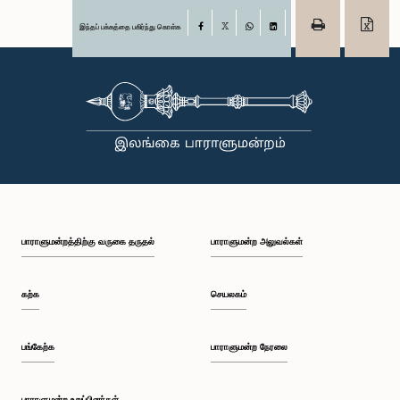
இந்தப் பக்கத்தை பகிர்ந்து கொள்க
Facebook
X
WhatsApp
LinkedIn
பாராளுமன்றத்திற்கு வருகை தருதல்
பாராளுமன்ற அலுவல்கள்
கற்க
செயலகம்
பங்கேற்க
பாராளுமன்ற நேரலை
பாராளுமன்ற உறுப்பினர்கள்