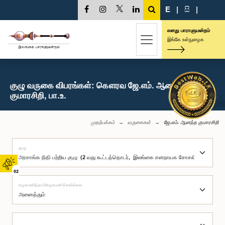
E
|
සි
|
எனது பாராளுமன்றம்
இங்கே உள்நுழைக
குழு வருகை விபரங்கள்: கௌரவ ஜே.எம். ஆனந்த
குமாரசிறி, பா.உ.
முதற்பக்கம்
வருகைகள்
ஜே.எம். ஆனந்த குமாரசிறி
குழு
02
சமூகமளித்தார்/சமூகமளிக்கவில்லை