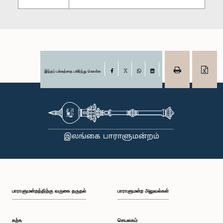
இந்தப் பக்கத்தை பகிர்ந்து கொள்க
Facebook
X
WhatsApp
LinkedIn
பாராளுமன்றத்திற்கு வருகை தருதல்
பாராளுமன்ற அலுவல்கள்
கற்க
செயலகம்