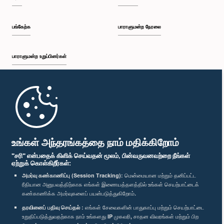
பங்கேற்க
பாராளுமன்ற நேரலை
பாராளுமன்ற உறுப்பினர்கள்
முதற்பக்கம்
பாராளுமன்ற கையடக்க செயலி
உங்கள் அந்தரங்கத்தை நாம் மதிக்கிறோம்
"சரி" என்பதைக் கிளிக் செய்வதன் மூலம், பின்வருவனவற்றை நீங்கள்
ஏற்றுக் கொள்கிறீர்கள்:
அமர்வு கண்காணிப்பு (Session Tracking):
மென்மையான மற்றும் தனிப்பட்ட
ரீதியான அனுபவத்திற்காக எங்கள் இணையத்தளத்தில் உங்கள் செயற்பாட்டைக்
எம்மை பின்தொடர்க :
கண்காணிக்க அமர்வுகளைப் பயன்படுத்துகிறோம்.
தரவினைப் பதிவு செய்தல் :
எங்கள் சேவைகளின் பாதுகாப்பு மற்றும் செயற்பாட்டை
விருதுகள்
உறுதிப்படுத்துவதற்காக நாம் உங்களது IP முகவரி, சாதன விவரங்கள் மற்றும் பிற