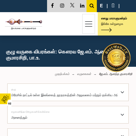
E
|
සි
|
எனது பாராளுமன்றம்
இங்கே உள்நுழைக
குழு வருகை விபரங்கள்: கௌரவ ஜே.எம். ஆனந்த
குமாரசிறி, பா.உ.
முதற்பக்கம்
வருகைகள்
ஜே.எம். ஆனந்த குமாரசிறி
குழு
02
சமூகமளித்தார்/சமூகமளிக்கவில்லை