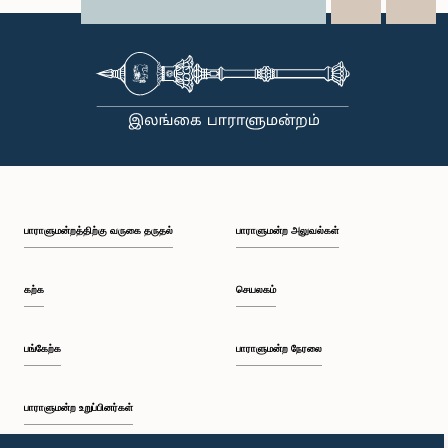
X
WhatsApp
LinkedIn
பாராளுமன்றத்திற்கு வருகை தருதல்
பாராளுமன்ற அலுவல்கள்
கற்க
செயலகம்
பங்கேற்க
பாராளுமன்ற நேரலை
பாராளுமன்ற உறுப்பினர்கள்