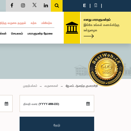
E
|
සි
|
எனது பாராளுமன்றம்
திற்கு வருகை தருதல்
கற்க
பங்கேற்க
இங்கே உங்கள் கணக்கிற்கு
உள்நுழைக
ல்கள்
செயலகம்
பாராளுமன்ற நேரலை
முதற்பக்கம்
வருகைகள்
ஜே.எம். ஆனந்த குமாரசிறி
திகதி வரை (YYYY-MM-DD)
தேடு