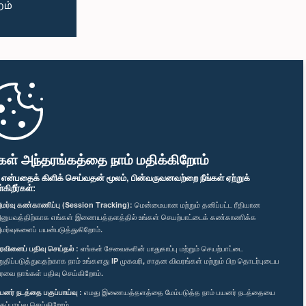
கள் அந்தரங்கத்தை நாம் மதிக்கிறோம்
" என்பதைக் கிளிக் செய்வதன் மூலம், பின்வருவனவற்றை நீங்கள் ஏற்றுக்
ிறீர்கள்:
மர்வு கண்காணிப்பு (Session Tracking):
மென்மையான மற்றும் தனிப்பட்ட ரீதியான
னுபவத்திற்காக எங்கள் இணையத்தளத்தில் உங்கள் செயற்பாட்டைக் கண்காணிக்க
மர்வுகளைப் பயன்படுத்துகிறோம்.
ரவினைப் பதிவு செய்தல் :
எங்கள் சேவைகளின் பாதுகாப்பு மற்றும் செயற்பாட்டை
றுதிப்படுத்துவதற்காக நாம் உங்களது IP முகவரி, சாதன விவரங்கள் மற்றும் பிற தொடர்புடைய
ரவை நாங்கள் பதிவு செய்கிறோம்.
யனர் நடத்தை பகுப்பாய்வு :
எமது இணையத்தளத்தை மேம்படுத்த நாம் பயனர் நடத்தையை
குப்பாய்வு செய்கிறோம்.