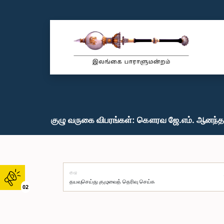
குழு வருகை விபரங்கள்: கௌரவ ஜே.எம். ஆனந்த க
குழு
02