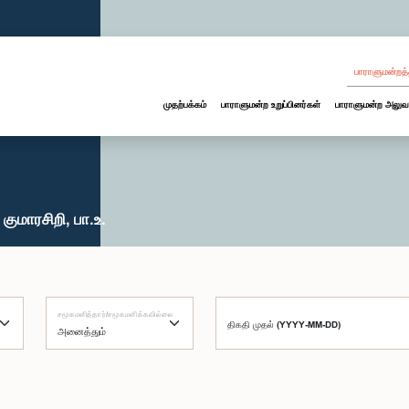
பாராளுமன்றத்
முதற்பக்கம்
பாராளுமன்ற உறுப்பினர்கள்
பாராளுமன்ற அலுவ
ுமாரசிறி, பா.உ.
சமூகமளித்தார்/சமூகமளிக்கவில்லை
திகதி முதல் (YYYY-MM-DD)