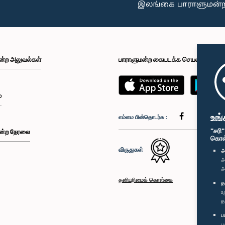
ன்ற அலுவல்கள்
பாராளுமன்ற கையடக்க செயலி
்
உங்
எம்மை பின்தொடர்க :
"சரி
ன்ற நேரலை
கொள்க
விருதுகள்
அ
அ
அ
தனியுரிமைக் கொள்கை
த
உ
த
ப
ப