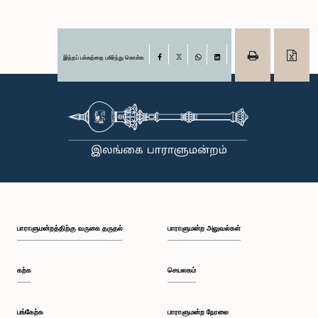
இந்தப் பக்கத்தை பகிர்ந்து கொள்க
Facebook
X
WhatsApp
LinkedIn
பாராளுமன்றத்திற்கு வருகை தருதல்
பாராளுமன்ற அலுவல்கள்
கற்க
செயலகம்
பங்கேற்க
பாராளுமன்ற நேரலை