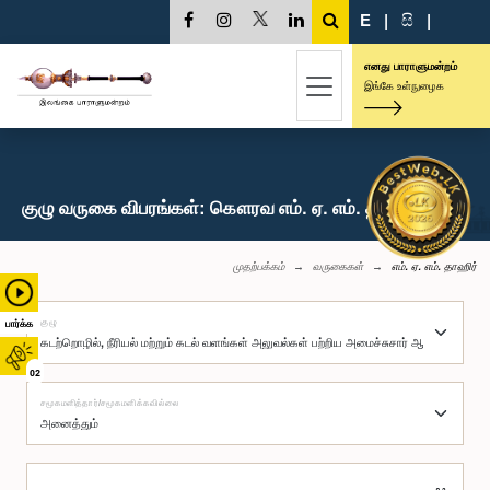
E
|
සි
|
எனது பாராளுமன்றம்
இங்கே உள்நுழைக
குழு வருகை விபரங்கள்: கௌரவ எம். ஏ. எம். தாஹிர், பா.உ.
முதற்பக்கம்
வருகைகள்
எம். ஏ. எம். தாஹிர்
குழு
பார்க்க
02
சமூகமளித்தார்/சமூகமளிக்கவில்லை