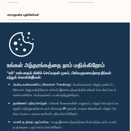
பாராளுமன்ற உறுப்பினர்கள்
முதற்பக்கம்
பாராளுமன்ற கையடக்க செயலி
உங்கள் அந்தரங்கத்தை நாம் மதிக்கிறோம்
"சரி" என்பதைக் கிளிக் செய்வதன் மூலம், பின்வருவனவற்றை நீங்கள்
ஏற்றுக் கொள்கிறீர்கள்:
அமர்வு கண்காணிப்பு (Session Tracking):
மென்மையான மற்றும் தனிப்பட்ட
ரீதியான அனுபவத்திற்காக எங்கள் இணையத்தளத்தில் உங்கள் செயற்பாட்டைக்
எம்மை பின்தொடர்க :
கண்காணிக்க அமர்வுகளைப் பயன்படுத்துகிறோம்.
தரவினைப் பதிவு செய்தல் :
எங்கள் சேவைகளின் பாதுகாப்பு மற்றும் செயற்பாட்டை
விருதுகள்
உறுதிப்படுத்துவதற்காக நாம் உங்களது IP முகவரி, சாதன விவரங்கள் மற்றும் பிற
தொடர்புடைய தரவை நாங்கள் பதிவு செய்கிறோம்.
பயனர் நடத்தை பகுப்பாய்வு :
எமது இணையத்தளத்தை மேம்படுத்த நாம் பயனர்
தனியுரிமைக் கொள்கை
நடத்தையை பகுப்பாய்வு செய்கிறோம்.