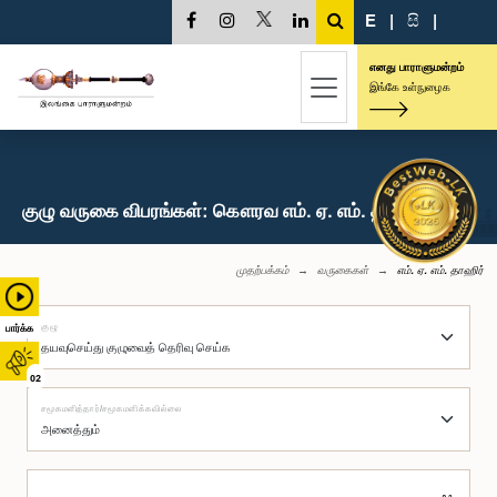
E
|
සි
|
எனது பாராளுமன்றம்
இங்கே உள்நுழைக
குழு வருகை விபரங்கள்: கௌரவ எம். ஏ. எம். தாஹிர், பா.உ.
முதற்பக்கம்
வருகைகள்
எம். ஏ. எம். தாஹிர்
குழு
பார்க்க
02
சமூகமளித்தார்/சமூகமளிக்கவில்லை