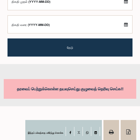
திகதி முதல் (YYYY-MM-DD)
திகதி வரை (YYYY-MM-DD)
தேடு
தரவைப் பெற்றுக்கொள்ள தயவுசெய்து குழுவைத் தெரிவு செய்க!!
இந்தப் பக்கத்தை பகிர்ந்து கொள்க
Facebook
X
WhatsApp
LinkedIn