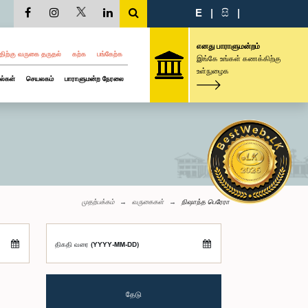
E
|
සි
|
எனது பாராளுமன்றம்
திற்கு வருகை தருதல்
கற்க
பங்கேற்க
இங்கே உங்கள் கணக்கிற்கு
உள்நுழைக
ல்கள்
செயலகம்
பாராளுமன்ற நேரலை
முதற்பக்கம்
வருகைகள்
நிஷாந்த பெரேரா
திகதி வரை (YYYY-MM-DD)
தேடு