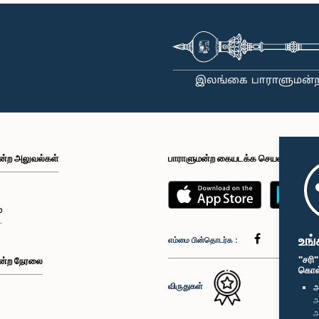
ன்ற அலுவல்கள்
பாராளுமன்ற கையடக்க செயலி
்
உங்
எம்மை பின்தொடர்க :
"சரி
ன்ற நேரலை
கொள்க
விருதுகள்
அ
அ
அ