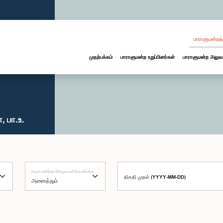
பாராளுமன்றத்
முதற்பக்கம்
பாராளுமன்ற உறுப்பினர்கள்
பாராளுமன்ற அலுவ
 பா.உ.
சமூகமளித்தார்/சமூகமளிக்கவில்லை
திகதி முதல் (YYYY-MM-DD)