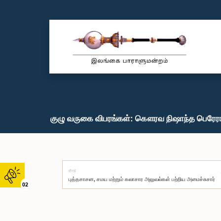
குழு வருகை விபரங்கள்: கௌரவ நிஷாந்த பெரேரா,
குழு
02