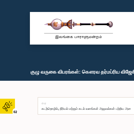
குழு வருகை விபரங்கள்: கௌரவ தர்மப்ரிய விஜேச
குழு
02