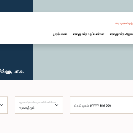
பாராளுமன்றத்
முதற்பக்கம்
பாராளுமன்ற உறுப்பினர்கள்
பாராளுமன்ற அலுவ
ிங்ஹ, பா.உ.
சமூகமளித்தார்/சமூகமளிக்கவில்லை
திகதி முதல் (YYYY-MM-DD)