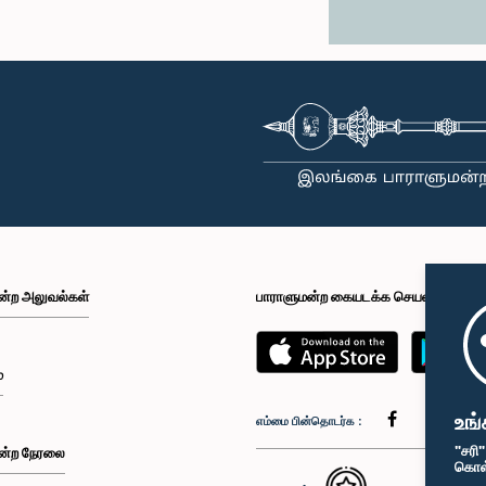
ன்ற அலுவல்கள்
பாராளுமன்ற கையடக்க செயலி
்
உங்
எம்மை பின்தொடர்க :
"சரி
ன்ற நேரலை
கொள்க