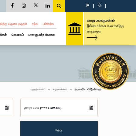
E
|
සි
|
எனது பாராளுமன்றம்
திற்கு வருகை தருதல்
கற்க
பங்கேற்க
இங்கே உங்கள் கணக்கிற்கு
உள்நுழைக
ல்கள்
செயலகம்
பாராளுமன்ற நேரலை
முதற்பக்கம்
வருகைகள்
தர்மப்ரிய விஜேசிங்ஹ
திகதி வரை (YYYY-MM-DD)
தேடு