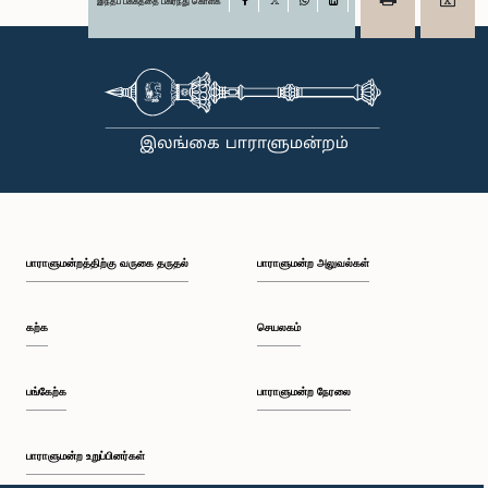
இந்தப் பக்கத்தை பகிர்ந்து கொள்க
Facebook
X
WhatsApp
LinkedIn
பாராளுமன்றத்திற்கு வருகை தருதல்
பாராளுமன்ற அலுவல்கள்
கற்க
செயலகம்
பங்கேற்க
பாராளுமன்ற நேரலை
பாராளுமன்ற உறுப்பினர்கள்