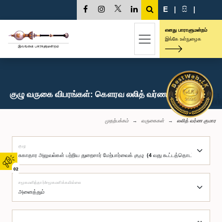
E
|
සි
|
எனது பாராளுமன்றம்
இங்கே உள்நுழைக
குழு வருகை விபரங்கள்: கௌரவ லலித் வர்ண குமார, பா.உ.
முதற்பக்கம்
வருகைகள்
லலித் வர்ண குமார
குழு
02
சமூகமளித்தார்/சமூகமளிக்கவில்லை