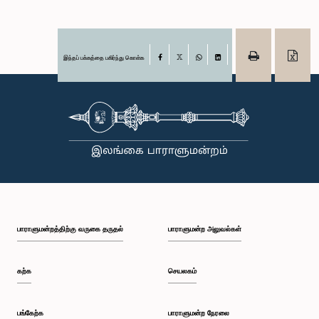
இந்தப் பக்கத்தை பகிர்ந்து கொள்க
Facebook
X
WhatsApp
LinkedIn
பாராளுமன்றத்திற்கு வருகை தருதல்
பாராளுமன்ற அலுவல்கள்
கற்க
செயலகம்
பங்கேற்க
பாராளுமன்ற நேரலை