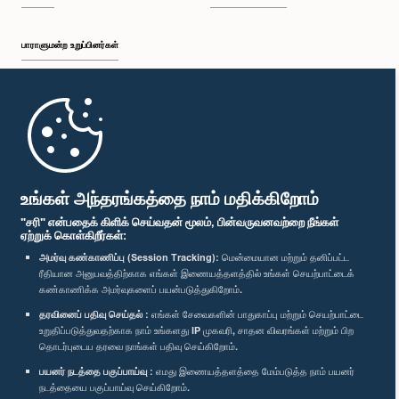
பாராளுமன்ற உறுப்பினர்கள்
முதற்பக்கம்
பாராளுமன்ற கையடக்க செயலி
உங்கள் அந்தரங்கத்தை நாம் மதிக்கிறோம்
"சரி" என்பதைக் கிளிக் செய்வதன் மூலம், பின்வருவனவற்றை நீங்கள்
ஏற்றுக் கொள்கிறீர்கள்:
அமர்வு கண்காணிப்பு (Session Tracking):
மென்மையான மற்றும் தனிப்பட்ட
ரீதியான அனுபவத்திற்காக எங்கள் இணையத்தளத்தில் உங்கள் செயற்பாட்டைக்
எம்மை பின்தொடர்க :
கண்காணிக்க அமர்வுகளைப் பயன்படுத்துகிறோம்.
தரவினைப் பதிவு செய்தல் :
எங்கள் சேவைகளின் பாதுகாப்பு மற்றும் செயற்பாட்டை
விருதுகள்
உறுதிப்படுத்துவதற்காக நாம் உங்களது IP முகவரி, சாதன விவரங்கள் மற்றும் பிற
தொடர்புடைய தரவை நாங்கள் பதிவு செய்கிறோம்.
பயனர் நடத்தை பகுப்பாய்வு :
எமது இணையத்தளத்தை மேம்படுத்த நாம் பயனர்
தனியுரிமைக் கொள்கை
நடத்தையை பகுப்பாய்வு செய்கிறோம்.