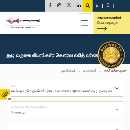
E
|
සි
|
எனது பாராளுமன்றம்
இங்கே உள்நுழைக
குழு வருகை விபரங்கள்: கௌரவ லலித் வர்ண குமார, பா.உ.
முதற்பக்கம்
வருகைகள்
லலித் வர்ண குமார
குழு
02
சமூகமளித்தார்/சமூகமளிக்கவில்லை