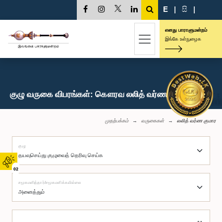
E
|
සි
|
எனது பாராளுமன்றம்
இங்கே உள்நுழைக
குழு வருகை விபரங்கள்: கௌரவ லலித் வர்ண குமார, பா.உ.
முதற்பக்கம்
வருகைகள்
லலித் வர்ண குமார
குழு
02
சமூகமளித்தார்/சமூகமளிக்கவில்லை