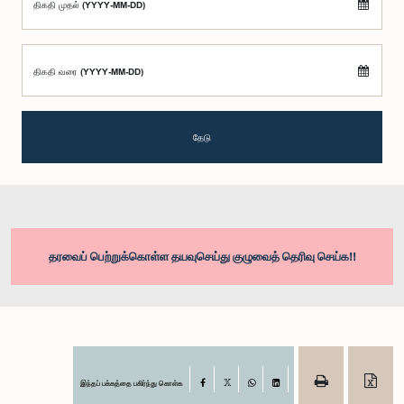
திகதி முதல் (YYYY-MM-DD)
திகதி வரை (YYYY-MM-DD)
தேடு
தரவைப் பெற்றுக்கொள்ள தயவுசெய்து குழுவைத் தெரிவு செய்க!!
இந்தப் பக்கத்தை பகிர்ந்து கொள்க
Facebook
X
WhatsApp
LinkedIn