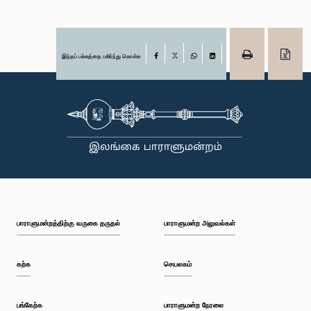
இந்தப் பக்கத்தை பகிர்ந்து கொள்க
Facebook
X
WhatsApp
LinkedIn
பாராளுமன்றத்திற்கு வருகை தருதல்
பாராளுமன்ற அலுவல்கள்
கற்க
செயலகம்
பங்கேற்க
பாராளுமன்ற நேரலை