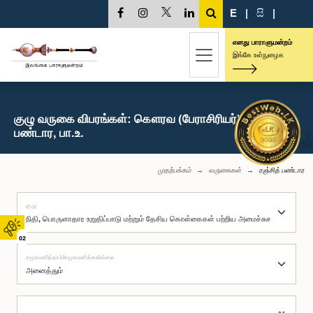
E
|
සි
|
எனது பாராளுமன்றம்
இங்கே உள்நுழைக
குழு வருகை விபரங்கள்: கௌரவ (பேராசிரியர்) ரஞ்சித்
பண்டார, பா.உ.
முதற்பக்கம்
வருகைகள்
ரஞ்சித் பண்டார
குழு
02
சமூகமளித்தார்/சமூகமளிக்கவில்லை