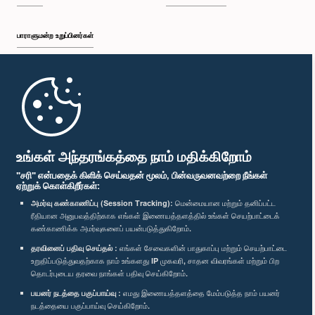
பாராளுமன்ற உறுப்பினர்கள்
முதற்பக்கம்
பாராளுமன்ற கையடக்க செயலி
உங்கள் அந்தரங்கத்தை நாம் மதிக்கிறோம்
"சரி" என்பதைக் கிளிக் செய்வதன் மூலம், பின்வருவனவற்றை நீங்கள்
ஏற்றுக் கொள்கிறீர்கள்:
அமர்வு கண்காணிப்பு (Session Tracking):
மென்மையான மற்றும் தனிப்பட்ட
ரீதியான அனுபவத்திற்காக எங்கள் இணையத்தளத்தில் உங்கள் செயற்பாட்டைக்
எம்மை பின்தொடர்க :
கண்காணிக்க அமர்வுகளைப் பயன்படுத்துகிறோம்.
தரவினைப் பதிவு செய்தல் :
எங்கள் சேவைகளின் பாதுகாப்பு மற்றும் செயற்பாட்டை
விருதுகள்
உறுதிப்படுத்துவதற்காக நாம் உங்களது IP முகவரி, சாதன விவரங்கள் மற்றும் பிற
தொடர்புடைய தரவை நாங்கள் பதிவு செய்கிறோம்.
பயனர் நடத்தை பகுப்பாய்வு :
எமது இணையத்தளத்தை மேம்படுத்த நாம் பயனர்
தனியுரிமைக் கொள்கை
நடத்தையை பகுப்பாய்வு செய்கிறோம்.