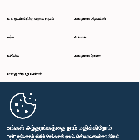
பாராளுமன்றத்திற்கு வருகை தருதல்
பாராளுமன்ற அலுவல்கள்
கற்க
செயலகம்
பங்கேற்க
பாராளுமன்ற நேரலை
பாராளுமன்ற உறுப்பினர்கள்
முதற்பக்கம்
பாராளுமன்ற கையடக்க செயலி
உங்கள் அந்தரங்கத்தை நாம் மதிக்கிறோம்
"சரி" என்பதைக் கிளிக் செய்வதன் மூலம், பின்வருவனவற்றை நீங்கள்