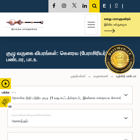
E
|
සි
|
எனது பாராளுமன்றம்
இங்கே உள்நுழைக
குழு வருகை விபரங்கள்: கௌரவ (பேராசிரியர்) ரஞ்சித்
பண்டார, பா.உ.
முதற்பக்கம்
வருகைகள்
ரஞ்சித் பண்டார
குழு
பார்க்க
02
சமூகமளித்தார்/சமூகமளிக்கவில்லை