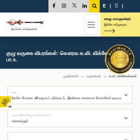
E
|
සි
|
எனது பாராளுமன்றம்
இங்கே உள்நுழைக
குழு வருகை விபரங்கள்: கௌரவ க.வி. விக்னேஸ்வரன்,
பா.உ.
முதற்பக்கம்
வருகைகள்
க.வி. விக்னேஸ்வரன்
குழு
02
சமூகமளித்தார்/சமூகமளிக்கவில்லை