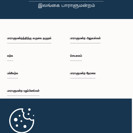
பாராளுமன்றத்திற்கு வருகை தருதல்
பாராளுமன்ற அலுவல்கள்
கற்க
செயலகம்
பங்கேற்க
பாராளுமன்ற நேரலை
பாராளுமன்ற உறுப்பினர்கள்
முதற்பக்கம்
பாராளுமன்ற கையடக்க செயலி