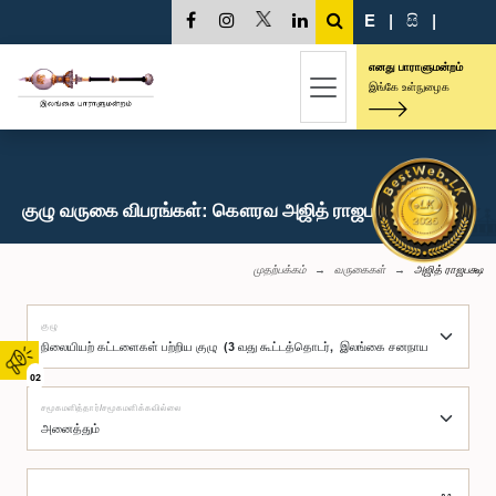
E
|
සි
|
எனது பாராளுமன்றம்
இங்கே உள்நுழைக
குழு வருகை விபரங்கள்: கௌரவ அஜித் ராஜபக்ஷ, பா.உ.
முதற்பக்கம்
வருகைகள்
அஜித் ராஜபக்ஷ
குழு
02
சமூகமளித்தார்/சமூகமளிக்கவில்லை