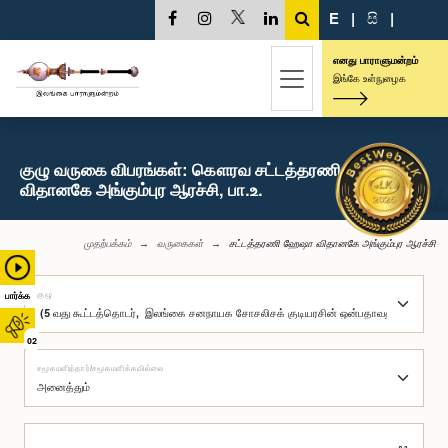
E
|
සි
|
எனது பாராளுமன்றம்
இங்கே உள்நுழைக
குழு வருகை விபரங்கள்: கௌரவ சட்டத்தரணி ஹேஷா
விதானகே அங்கும்புர ஆரச்சி, பா.உ.
முதற்பக்கம்
வருகைகள்
சட்டத்தரணி ஹேஷா விதானகே அங்கும்புர ஆரச்சி
குழு
பார்க்க
02
சமூகமளித்தார்/சமூகமளிக்கவில்லை