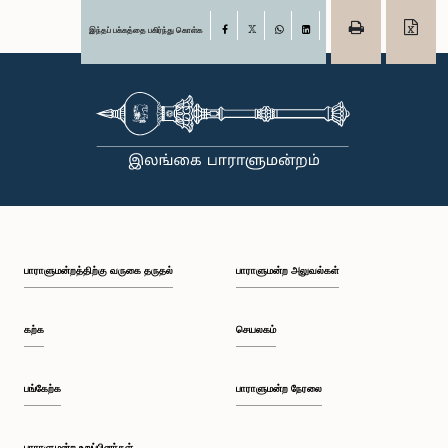
இந்தப் பக்கத்தை பகிர்ந்து கொள்க
Facebook
X
WhatsApp
LinkedIn
பாராளுமன்றத்திற்கு வருகை தருதல்
பாராளுமன்ற அலுவல்கள்
கற்க
செயலகம்
பங்கேற்க
பாராளுமன்ற நேரலை
பாராளுமன்ற உறுப்பினர்கள்