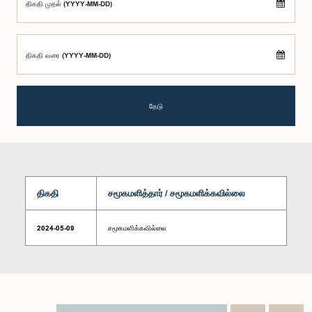
திகதி முதல் (YYYY-MM-DD)
திகதி வரை (YYYY-MM-DD)
தேடு
திகதி
சமூகமளித்தார் / சமூகமளிக்கவில்லை
2024-05-09
சமூகமளிக்கவில்லை