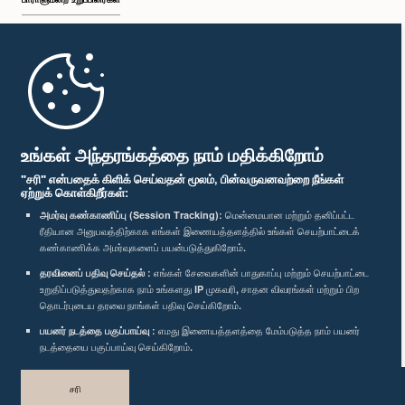
முதற்பக்கம்
பாராளுமன்ற கையடக்க செயலி
உங்கள் அந்தரங்கத்தை நாம் மதிக்கிறோம்
"சரி" என்பதைக் கிளிக் செய்வதன் மூலம், பின்வருவனவற்றை நீங்கள்
ஏற்றுக் கொள்கிறீர்கள்:
அமர்வு கண்காணிப்பு (Session Tracking):
மென்மையான மற்றும் தனிப்பட்ட
ரீதியான அனுபவத்திற்காக எங்கள் இணையத்தளத்தில் உங்கள் செயற்பாட்டைக்
எம்மை பின்தொடர்க :
கண்காணிக்க அமர்வுகளைப் பயன்படுத்துகிறோம்.
தரவினைப் பதிவு செய்தல் :
எங்கள் சேவைகளின் பாதுகாப்பு மற்றும் செயற்பாட்டை
விருதுகள்
உறுதிப்படுத்துவதற்காக நாம் உங்களது IP முகவரி, சாதன விவரங்கள் மற்றும் பிற
தொடர்புடைய தரவை நாங்கள் பதிவு செய்கிறோம்.
பயனர் நடத்தை பகுப்பாய்வு :
எமது இணையத்தளத்தை மேம்படுத்த நாம் பயனர்
தனியுரிமைக் கொள்கை
நடத்தையை பகுப்பாய்வு செய்கிறோம்.
பதிப்புரிமை © இலங்கை பாராளுமன்றம்.
சரி
முழுப்பதிப்புரிமையுடையது.