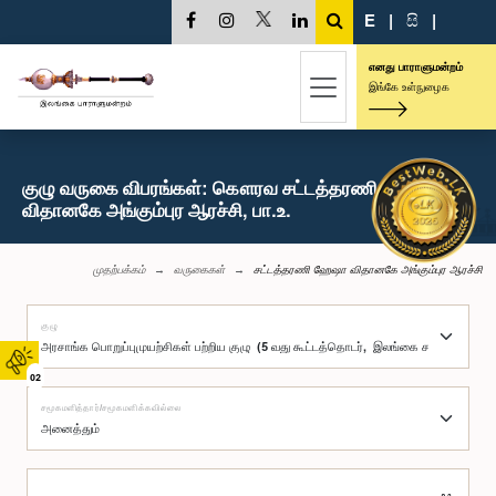
E
|
සි
|
எனது பாராளுமன்றம்
இங்கே உள்நுழைக
குழு வருகை விபரங்கள்: கௌரவ சட்டத்தரணி ஹேஷா
விதானகே அங்கும்புர ஆரச்சி, பா.உ.
முதற்பக்கம்
வருகைகள்
சட்டத்தரணி ஹேஷா விதானகே அங்கும்புர ஆரச்சி
குழு
02
சமூகமளித்தார்/சமூகமளிக்கவில்லை