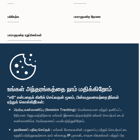
பங்கேற்க
பாராளுமன்ற நேரலை
பாராளுமன்ற உறுப்பினர்கள்
முதற்பக்கம்
பாராளுமன்ற கையடக்க செயலி
உங்கள் அந்தரங்கத்தை நாம் மதிக்கிறோம்
"சரி" என்பதைக் கிளிக் செய்வதன் மூலம், பின்வருவனவற்றை நீங்கள்
ஏற்றுக் கொள்கிறீர்கள்:
அமர்வு கண்காணிப்பு (Session Tracking):
மென்மையான மற்றும் தனிப்பட்ட
ரீதியான அனுபவத்திற்காக எங்கள் இணையத்தளத்தில் உங்கள் செயற்பாட்டைக்
எம்மை பின்தொடர்க :
கண்காணிக்க அமர்வுகளைப் பயன்படுத்துகிறோம்.
தரவினைப் பதிவு செய்தல் :
எங்கள் சேவைகளின் பாதுகாப்பு மற்றும் செயற்பாட்டை
விருதுகள்
உறுதிப்படுத்துவதற்காக நாம் உங்களது IP முகவரி, சாதன விவரங்கள் மற்றும் பிற