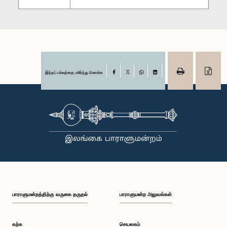
இந்தப் பக்கத்தை பகிர்ந்து கொள்க
Facebook
X
WhatsApp
LinkedIn
பாராளுமன்றத்திற்கு வருகை தருதல்
பாராளுமன்ற அலுவல்கள்
கற்க
செயலகம்