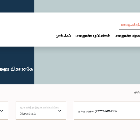
பாராளுமன்றத்
முதற்பக்கம்
பாராளுமன்ற உறுப்பினர்கள்
பாராளுமன்ற அலுவ
ஹேஷா விதானகே
முதற
சமூகமளித்தார்/சமூகமளிக்கவில்லை
திகதி முதல் (YYYY-MM-DD)