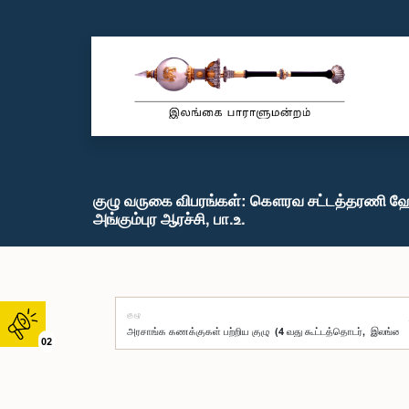
குழு வருகை விபரங்கள்: கௌரவ சட்டத்தரணி 
அங்கும்புர ஆரச்சி, பா.உ.
குழு
02