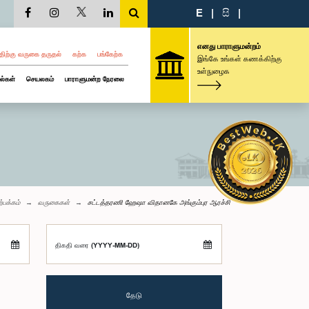
E
|
සි
|
எனது பாராளுமன்றம்
திற்கு வருகை தருதல்
கற்க
பங்கேற்க
இங்கே உங்கள் கணக்கிற்கு
உள்நுழைக
ல்கள்
செயலகம்
பாராளுமன்ற நேரலை
்பக்கம்
வருகைகள்
சட்டத்தரணி ஹேஷா விதானகே அங்கும்புர ஆரச்சி
திகதி வரை (YYYY-MM-DD)
தேடு