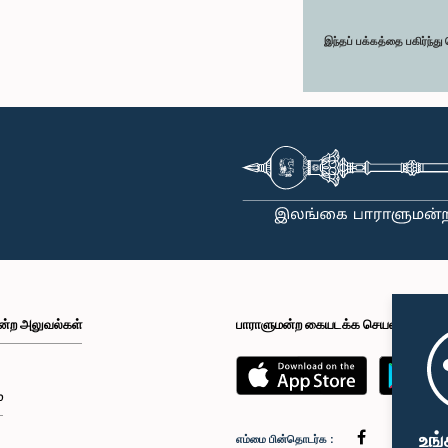
இந்தப் பக்கத்தை பகிர்ந்த
ன்ற அலுவல்கள்
பாராளுமன்ற கையடக்க செயலி
்
உங்
எம்மை பின்தொடர்க :