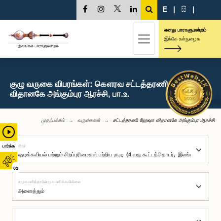
E
|
සි
|
எனது பாராளுமன்றம்
இங்கே உள்நுழைக
குழு வருகை விபரங்கள்: கௌரவ சட்டத்தரணி ஹேஷா
விதானகே அங்கும்புர ஆரச்சி, பா.உ.
முதற்பக்கம்
வருகைகள்
சட்டத்தரணி ஹேஷா விதானகே அங்கும்புர ஆரச்சி
குழு
பார்க்க
02
சமூகமளித்தார்/சமூகமளிக்கவில்லை