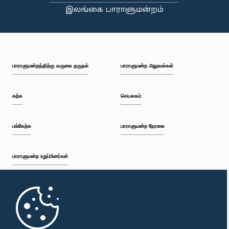
பாராளுமன்றத்திற்கு வருகை தருதல்
பாராளுமன்ற அலுவல்கள்
கற்க
செயலகம்
பங்கேற்க
பாராளுமன்ற நேரலை
பாராளுமன்ற உறுப்பினர்கள்
முதற்பக்கம்
பாராளுமன்ற கையடக்க செயலி