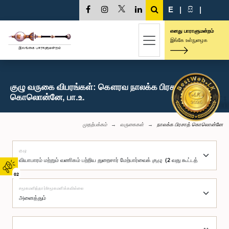
E
|
සි
|
எனது பாராளுமன்றம்
இங்கே உள்நுழைக
குழு வருகை விபரங்கள்: கௌரவ நாலக்க பிரசாத்
கொலொன்னே, பா.உ.
முதற்பக்கம்
வருகைகள்
நாலக்க பிரசாத் கொலொன்னே
குழு
02
சமூகமளித்தார்/சமூகமளிக்கவில்லை