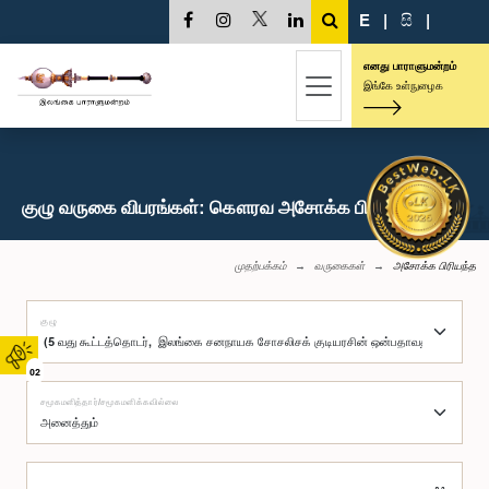
E
|
සි
|
எனது பாராளுமன்றம்
இங்கே உள்நுழைக
குழு வருகை விபரங்கள்: கௌரவ அசோக்க பிரியந்த, பா.உ.
முதற்பக்கம்
வருகைகள்
அசோக்க பிரியந்த
குழு
02
சமூகமளித்தார்/சமூகமளிக்கவில்லை