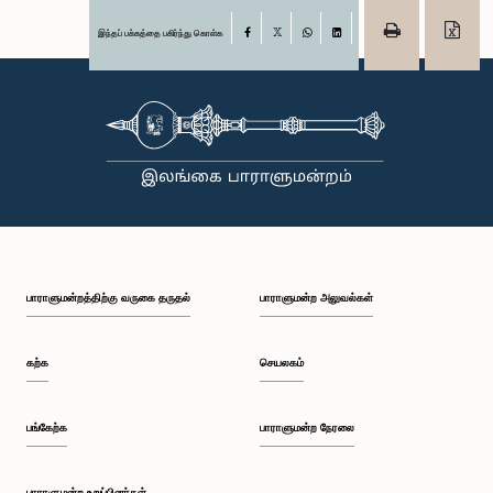
இந்தப் பக்கத்தை பகிர்ந்து கொள்க
Facebook
X
WhatsApp
LinkedIn
பாராளுமன்றத்திற்கு வருகை தருதல்
பாராளுமன்ற அலுவல்கள்
கற்க
செயலகம்
பங்கேற்க
பாராளுமன்ற நேரலை
பாராளுமன்ற உறுப்பினர்கள்