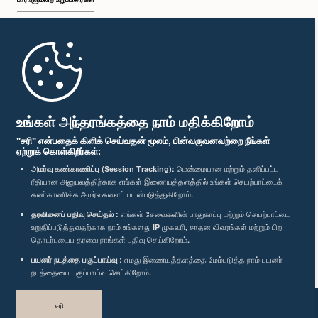
முதற்பக்கம்
பாராளுமன்ற கையடக்க செயலி
உங்கள் அந்தரங்கத்தை நாம் மதிக்கிறோம்
"சரி" என்பதைக் கிளிக் செய்வதன் மூலம், பின்வருவனவற்றை நீங்கள்
ஏற்றுக் கொள்கிறீர்கள்:
அமர்வு கண்காணிப்பு (Session Tracking):
மென்மையான மற்றும் தனிப்பட்ட
ரீதியான அனுபவத்திற்காக எங்கள் இணையத்தளத்தில் உங்கள் செயற்பாட்டைக்
எம்மை பின்தொடர்க :
கண்காணிக்க அமர்வுகளைப் பயன்படுத்துகிறோம்.
தரவினைப் பதிவு செய்தல் :
எங்கள் சேவைகளின் பாதுகாப்பு மற்றும் செயற்பாட்டை
விருதுகள்
உறுதிப்படுத்துவதற்காக நாம் உங்களது IP முகவரி, சாதன விவரங்கள் மற்றும் பிற
தொடர்புடைய தரவை நாங்கள் பதிவு செய்கிறோம்.
பயனர் நடத்தை பகுப்பாய்வு :
எமது இணையத்தளத்தை மேம்படுத்த நாம் பயனர்
தனியுரிமைக் கொள்கை
நடத்தையை பகுப்பாய்வு செய்கிறோம்.
பதிப்புரிமை © இலங்கை பாராளுமன்றம்.
சரி
முழுப்பதிப்புரிமையுடையது.