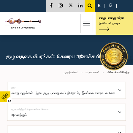
E
|
සි
|
எனது பாராளுமன்றம்
இங்கே உள்நுழைக
குழு வருகை விபரங்கள்: கௌரவ அசோக்க பிரியந்த, பா.உ.
முதற்பக்கம்
வருகைகள்
அசோக்க பிரியந்த
குழு
02
சமூகமளித்தார்/சமூகமளிக்கவில்லை