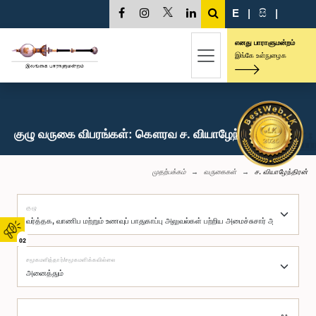
E
|
සි
|
எனது பாராளுமன்றம்
இங்கே உள்நுழைக
குழு வருகை விபரங்கள்: கௌரவ ச. வியாழேந்திரன், பா.உ.
முதற்பக்கம்
வருகைகள்
ச. வியாழேந்திரன்
குழு
02
சமூகமளித்தார்/சமூகமளிக்கவில்லை