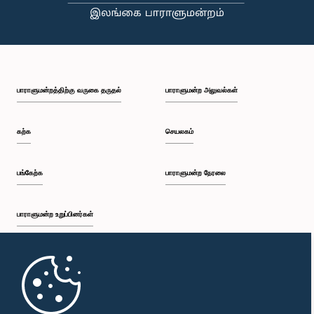
பாராளுமன்றத்திற்கு வருகை தருதல்
பாராளுமன்ற அலுவல்கள்
கற்க
செயலகம்
பங்கேற்க
பாராளுமன்ற நேரலை
பாராளுமன்ற உறுப்பினர்கள்
முதற்பக்கம்
பாராளுமன்ற கையடக்க செயலி