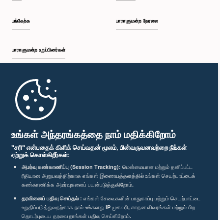
பங்கேற்க
பாராளுமன்ற நேரலை
பாராளுமன்ற உறுப்பினர்கள்
முதற்பக்கம்
பாராளுமன்ற கையடக்க செயலி
உங்கள் அந்தரங்கத்தை நாம் மதிக்கிறோம்
"சரி" என்பதைக் கிளிக் செய்வதன் மூலம், பின்வருவனவற்றை நீங்கள்
ஏற்றுக் கொள்கிறீர்கள்:
அமர்வு கண்காணிப்பு (Session Tracking):
மென்மையான மற்றும் தனிப்பட்ட
ரீதியான அனுபவத்திற்காக எங்கள் இணையத்தளத்தில் உங்கள் செயற்பாட்டைக்
எம்மை பின்தொடர்க :
கண்காணிக்க அமர்வுகளைப் பயன்படுத்துகிறோம்.
தரவினைப் பதிவு செய்தல் :
எங்கள் சேவைகளின் பாதுகாப்பு மற்றும் செயற்பாட்டை
விருதுகள்
உறுதிப்படுத்துவதற்காக நாம் உங்களது IP முகவரி, சாதன விவரங்கள் மற்றும் பிற
தொடர்புடைய தரவை நாங்கள் பதிவு செய்கிறோம்.