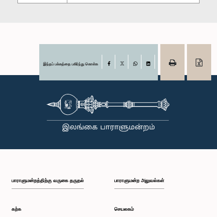
இந்தப் பக்கத்தை பகிர்ந்து கொள்க
Facebook
X
WhatsApp
LinkedIn
பாராளுமன்றத்திற்கு வருகை தருதல்
பாராளுமன்ற அலுவல்கள்
கற்க
செயலகம்