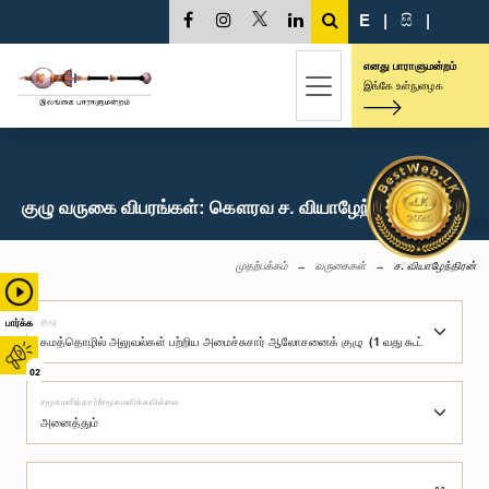
E
|
සි
|
எனது பாராளுமன்றம்
இங்கே உள்நுழைக
குழு வருகை விபரங்கள்: கௌரவ ச. வியாழேந்திரன், பா.உ.
முதற்பக்கம்
வருகைகள்
ச. வியாழேந்திரன்
குழு
பார்க்க
02
சமூகமளித்தார்/சமூகமளிக்கவில்லை