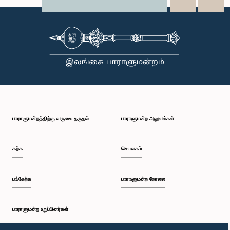
X
WhatsApp
LinkedIn
பாராளுமன்றத்திற்கு வருகை தருதல்
பாராளுமன்ற அலுவல்கள்
கற்க
செயலகம்
பங்கேற்க
பாராளுமன்ற நேரலை
பாராளுமன்ற உறுப்பினர்கள்