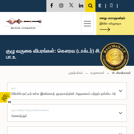
E
|
සි
|
எனது பாராளுமன்றம்
இங்கே உள்நுழைக
குழு வருகை விபரங்கள்: கௌரவ (டாக்டர்) சி. சிவமோகன்,
பா.உ.
முதற்பக்கம்
வருகைகள்
சி. சிவமோகன்
குழு
02
சமூகமளித்தார்/சமூகமளிக்கவில்லை