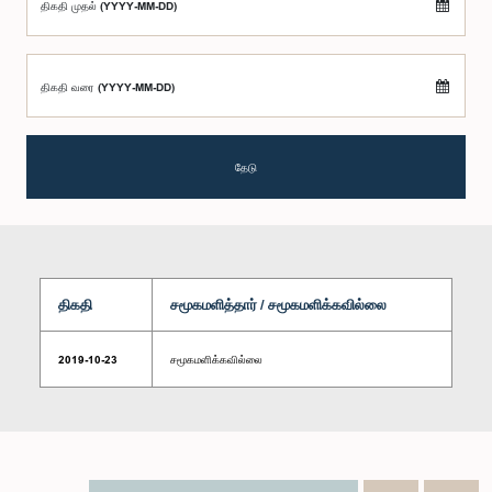
திகதி முதல் (YYYY-MM-DD)
திகதி வரை (YYYY-MM-DD)
தேடு
திகதி
சமூகமளித்தார் / சமூகமளிக்கவில்லை
2019-10-23
சமூகமளிக்கவில்லை