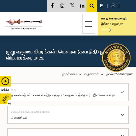
E
|
සි
|
எனது பாராளுமன்றம்
இங்கே உள்நுழைக
குழு வருகை விபரங்கள்: கௌரவ (கலாநிதி) ஜயம்பதி
விக்ரமரத்ன, பா.உ.
முதற்பக்கம்
வருகைகள்
ஜயம்பதி விக்ரமரத்ன
குழு
பார்க்க
02
சமூகமளித்தார்/சமூகமளிக்கவில்லை