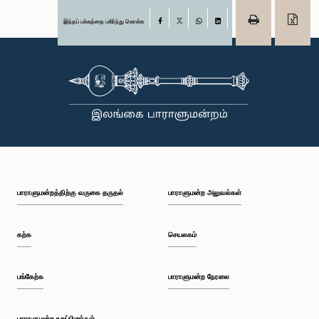
இந்தப் பக்கத்தை பகிர்ந்து கொள்க
Facebook
X
WhatsApp
LinkedIn
பாராளுமன்றத்திற்கு வருகை தருதல்
பாராளுமன்ற அலுவல்கள்
கற்க
செயலகம்
பங்கேற்க
பாராளுமன்ற நேரலை
பாராளுமன்ற உறுப்பினர்கள்