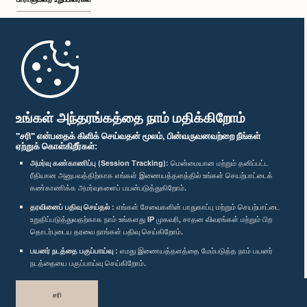
முதற்பக்கம்
பாராளுமன்ற கையடக்க செயலி
உங்கள் அந்தரங்கத்தை நாம் மதிக்கிறோம்
"சரி" என்பதைக் கிளிக் செய்வதன் மூலம், பின்வருவனவற்றை நீங்கள்
ஏற்றுக் கொள்கிறீர்கள்:
அமர்வு கண்காணிப்பு (Session Tracking):
மென்மையான மற்றும் தனிப்பட்ட
ரீதியான அனுபவத்திற்காக எங்கள் இணையத்தளத்தில் உங்கள் செயற்பாட்டைக்
எம்மை பின்தொடர்க :
கண்காணிக்க அமர்வுகளைப் பயன்படுத்துகிறோம்.
தரவினைப் பதிவு செய்தல் :
எங்கள் சேவைகளின் பாதுகாப்பு மற்றும் செயற்பாட்டை
விருதுகள்
உறுதிப்படுத்துவதற்காக நாம் உங்களது IP முகவரி, சாதன விவரங்கள் மற்றும் பிற
தொடர்புடைய தரவை நாங்கள் பதிவு செய்கிறோம்.
பயனர் நடத்தை பகுப்பாய்வு :
எமது இணையத்தளத்தை மேம்படுத்த நாம் பயனர்
தனியுரிமைக் கொள்கை
நடத்தையை பகுப்பாய்வு செய்கிறோம்.
பதிப்புரிமை © இலங்கை பாராளுமன்றம்.
சரி
முழுப்பதிப்புரிமையுடையது.