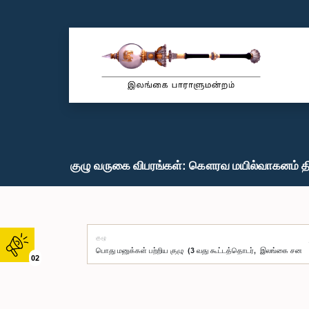
குழு வருகை விபரங்கள்: கௌரவ மயில்வாகனம் தி
குழு
02