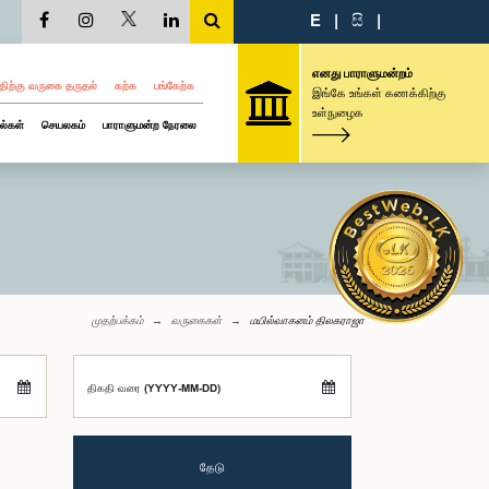
E
|
සි
|
எனது பாராளுமன்றம்
திற்கு வருகை தருதல்
கற்க
பங்கேற்க
இங்கே உங்கள் கணக்கிற்கு
உள்நுழைக
ல்கள்
செயலகம்
பாராளுமன்ற நேரலை
முதற்பக்கம்
வருகைகள்
மயில்வாகனம் திலகராஜா
திகதி வரை (YYYY-MM-DD)
தேடு