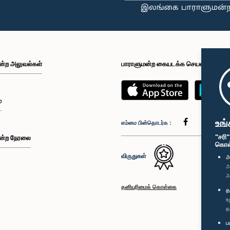
ன்ற அலுவல்கள்
பாராளுமன்ற கையடக்க செயலி
்
உங்
எம்மை பின்தொடர்க :
"சரி
ன்ற நேரலை
கொள்க
விருதுகள்
அ
அ
அ
தனியுரிமைக் கொள்கை
த
உ
த
ப