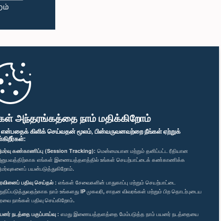
கள் அந்தரங்கத்தை நாம் மதிக்கிறோம்
" என்பதைக் கிளிக் செய்வதன் மூலம், பின்வருவனவற்றை நீங்கள் ஏற்றுக்
ிறீர்கள்:
மர்வு கண்காணிப்பு (Session Tracking):
மென்மையான மற்றும் தனிப்பட்ட ரீதியான
னுபவத்திற்காக எங்கள் இணையத்தளத்தில் உங்கள் செயற்பாட்டைக் கண்காணிக்க
மர்வுகளைப் பயன்படுத்துகிறோம்.
ரவினைப் பதிவு செய்தல் :
எங்கள் சேவைகளின் பாதுகாப்பு மற்றும் செயற்பாட்டை
றுதிப்படுத்துவதற்காக நாம் உங்களது IP முகவரி, சாதன விவரங்கள் மற்றும் பிற தொடர்புடைய
ரவை நாங்கள் பதிவு செய்கிறோம்.
யனர் நடத்தை பகுப்பாய்வு :
எமது இணையத்தளத்தை மேம்படுத்த நாம் பயனர் நடத்தையை