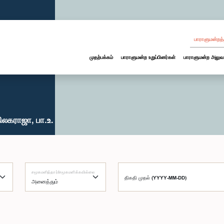
பாராளுமன்றத்
முதற்பக்கம்
பாராளுமன்ற உறுப்பினர்கள்
பாராளுமன்ற அலுவ
லகராஜா, பா.உ.
சமூகமளித்தார்/சமூகமளிக்கவில்லை
திகதி முதல் (YYYY-MM-DD)