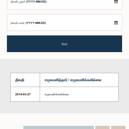
திகதி முதல் (YYYY-MM-DD)
திகதி வரை (YYYY-MM-DD)
தேடு
திகதி
சமூகமளித்தார் / சமூகமளிக்கவில்லை
2019-03-27
சமூகமளிக்கவில்லை