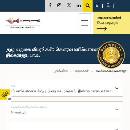
E
|
සි
|
எனது பாராளுமன்றம்
இங்கே உள்நுழைக
குழு வருகை விபரங்கள்: கௌரவ மயில்வாகனம்
திலகராஜா, பா.உ.
முதற்பக்கம்
வருகைகள்
மயில்வாகனம் திலகராஜா
குழு
02
சமூகமளித்தார்/சமூகமளிக்கவில்லை