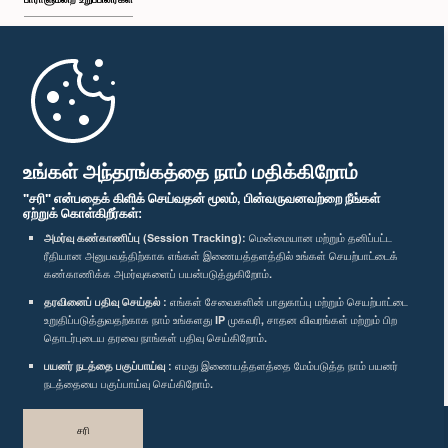
முதற்பக்கம்
பாராளுமன்ற கையடக்க செயலி
உங்கள் அந்தரங்கத்தை நாம் மதிக்கிறோம்
"சரி" என்பதைக் கிளிக் செய்வதன் மூலம், பின்வருவனவற்றை நீங்கள்
ஏற்றுக் கொள்கிறீர்கள்:
அமர்வு கண்காணிப்பு (Session Tracking):
மென்மையான மற்றும் தனிப்பட்ட
ரீதியான அனுபவத்திற்காக எங்கள் இணையத்தளத்தில் உங்கள் செயற்பாட்டைக்
எம்மை பின்தொடர்க :
கண்காணிக்க அமர்வுகளைப் பயன்படுத்துகிறோம்.
தரவினைப் பதிவு செய்தல் :
எங்கள் சேவைகளின் பாதுகாப்பு மற்றும் செயற்பாட்டை
விருதுகள்
உறுதிப்படுத்துவதற்காக நாம் உங்களது IP முகவரி, சாதன விவரங்கள் மற்றும் பிற
தொடர்புடைய தரவை நாங்கள் பதிவு செய்கிறோம்.
பயனர் நடத்தை பகுப்பாய்வு :
எமது இணையத்தளத்தை மேம்படுத்த நாம் பயனர்
தனியுரிமைக் கொள்கை
நடத்தையை பகுப்பாய்வு செய்கிறோம்.
பதிப்புரிமை © இலங்கை பாராளுமன்றம்.
சரி
முழுப்பதிப்புரிமையுடையது.