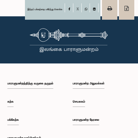
இந்தப் பக்கத்தை பகிர்ந்து கொள்க
Facebook
X
WhatsApp
LinkedIn
பாராளுமன்றத்திற்கு வருகை தருதல்
பாராளுமன்ற அலுவல்கள்
கற்க
செயலகம்
பங்கேற்க
பாராளுமன்ற நேரலை
பாராளுமன்ற உறுப்பினர்கள்