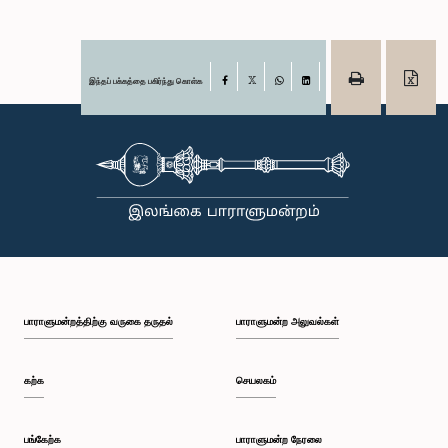
இந்தப் பக்கத்தை பகிர்ந்து கொள்க
Facebook
X
WhatsApp
LinkedIn
பாராளுமன்றத்திற்கு வருகை தருதல்
பாராளுமன்ற அலுவல்கள்
கற்க
செயலகம்
பங்கேற்க
பாராளுமன்ற நேரலை