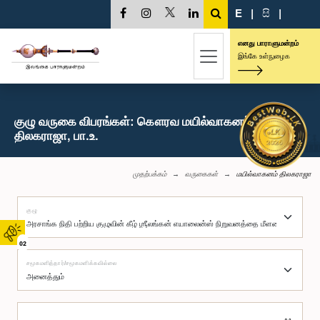
E
|
සි
|
எனது பாராளுமன்றம்
இங்கே உள்நுழைக
குழு வருகை விபரங்கள்: கௌரவ மயில்வாகனம்
திலகராஜா, பா.உ.
முதற்பக்கம்
வருகைகள்
மயில்வாகனம் திலகராஜா
குழு
02
சமூகமளித்தார்/சமூகமளிக்கவில்லை