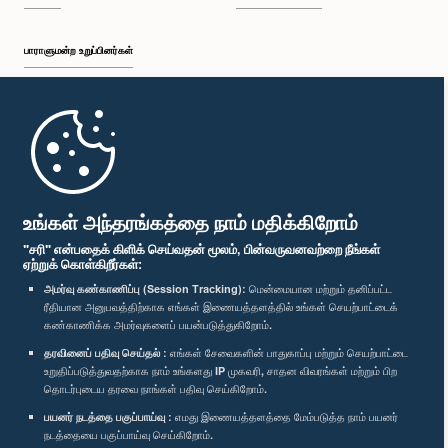
பாராளுமன்ற உறுப்பினர்கள்
முதற்பக்கம்
பாராளுமன்ற கையடக்க செயலி
உங்கள் அந்தரங்கத்தை நாம் மதிக்கிறோம்
"சரி" என்பதைக் கிளிக் செய்வதன் மூலம், பின்வருவனவற்றை நீங்கள்
ஏற்றுக் கொள்கிறீர்கள்:
அமர்வு கண்காணிப்பு (Session Tracking):
மென்மையான மற்றும் தனிப்பட்ட
ரீதியான அனுபவத்திற்காக எங்கள் இணையத்தளத்தில் உங்கள் செயற்பாட்டைக்
எம்மை பின்தொடர்க :
கண்காணிக்க அமர்வுகளைப் பயன்படுத்துகிறோம்.
தரவினைப் பதிவு செய்தல் :
எங்கள் சேவைகளின் பாதுகாப்பு மற்றும் செயற்பாட்டை
விருதுகள்
உறுதிப்படுத்துவதற்காக நாம் உங்களது IP முகவரி, சாதன விவரங்கள் மற்றும் பிற
தொடர்புடைய தரவை நாங்கள் பதிவு செய்கிறோம்.
பயனர் நடத்தை பகுப்பாய்வு :
எமது இணையத்தளத்தை மேம்படுத்த நாம் பயனர்
தனியுரிமைக் கொள்கை
நடத்தையை பகுப்பாய்வு செய்கிறோம்.