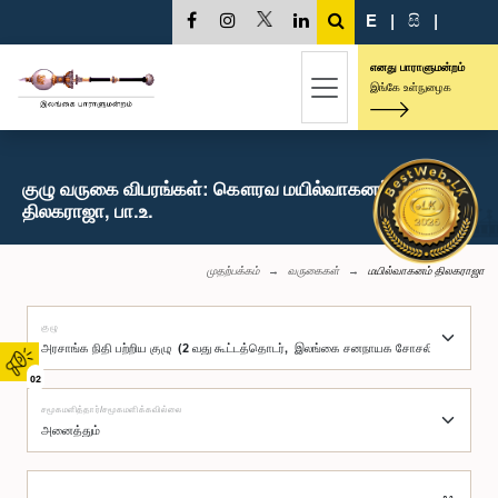
E
|
සි
|
எனது பாராளுமன்றம்
இங்கே உள்நுழைக
குழு வருகை விபரங்கள்: கௌரவ மயில்வாகனம்
திலகராஜா, பா.உ.
முதற்பக்கம்
வருகைகள்
மயில்வாகனம் திலகராஜா
குழு
02
சமூகமளித்தார்/சமூகமளிக்கவில்லை