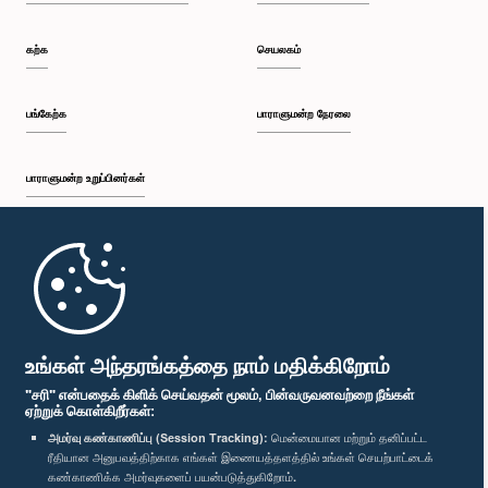
கற்க
செயலகம்
பங்கேற்க
பாராளுமன்ற நேரலை
பாராளுமன்ற உறுப்பினர்கள்
முதற்பக்கம்
பாராளுமன்ற கையடக்க செயலி
உங்கள் அந்தரங்கத்தை நாம் மதிக்கிறோம்
"சரி" என்பதைக் கிளிக் செய்வதன் மூலம், பின்வருவனவற்றை நீங்கள்
ஏற்றுக் கொள்கிறீர்கள்:
அமர்வு கண்காணிப்பு (Session Tracking):
மென்மையான மற்றும் தனிப்பட்ட
ரீதியான அனுபவத்திற்காக எங்கள் இணையத்தளத்தில் உங்கள் செயற்பாட்டைக்
எம்மை பின்தொடர்க :
கண்காணிக்க அமர்வுகளைப் பயன்படுத்துகிறோம்.